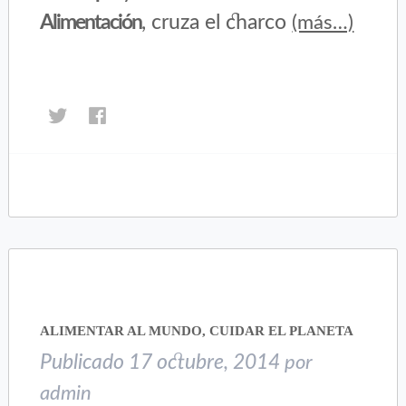
Alimentación
, cruza el charco
(más…)
Haz
Haz
clic
clic
para
para
compartir
compartir
en
en
Twitter
Facebook
(Se
(Se
abre
abre
en
en
una
una
ventana
ventana
nueva)
nueva)
ALIMENTAR AL MUNDO, CUIDAR EL PLANETA
Publicado
17 octubre, 2014
por
admin