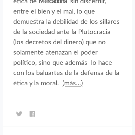
ética de
Mercadona
sin discernir,
entre el bien y el mal, lo que
demuestra la debilidad de los sillares
de la sociedad ante la Plutocracia
(los decretos del dinero) que no
solamente atenazan el poder
político, sino que además lo hace
con los baluartes de la defensa de la
ética y la moral.
(más…)
Haz
Haz
clic
clic
para
para
compartir
compartir