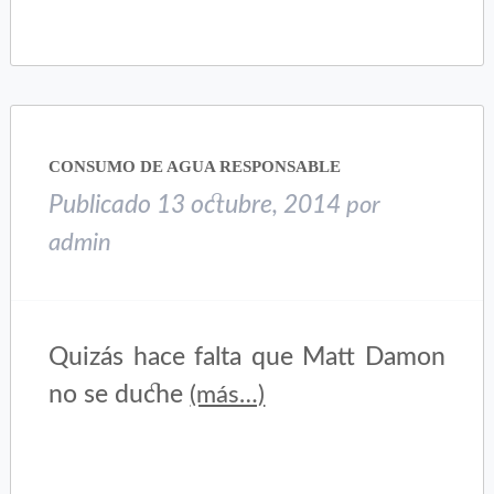
compartir
compartir
en
en
Twitter
Facebook
(Se
(Se
abre
abre
en
en
una
una
CONSUMO DE AGUA RESPONSABLE
ventana
ventana
nueva)
nueva)
Publicado
13 octubre, 2014
por
admin
Quizás hace falta que Matt Damon
no se duche
(más…)