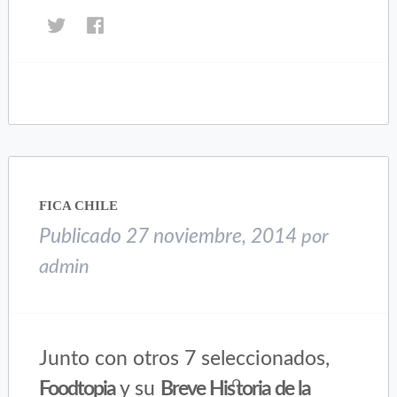
Haz
Haz
clic
clic
para
para
compartir
compartir
en
en
Twitter
Facebook
(Se
(Se
abre
abre
en
en
una
una
FICA CHILE
ventana
ventana
nueva)
nueva)
Publicado
27 noviembre, 2014
por
admin
Junto con otros 7 seleccionados,
Foodtopia
y su
Breve Historia de la