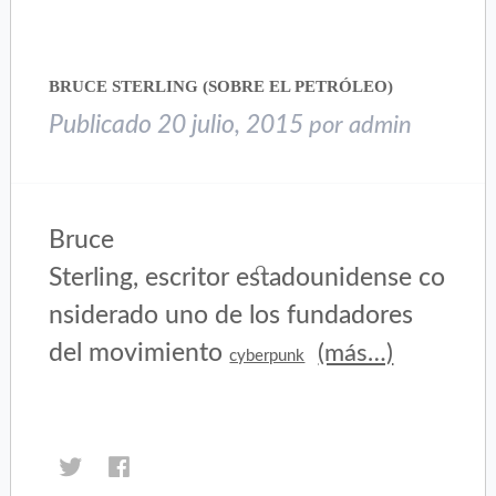
en
en
una
una
ventana
ventana
nueva)
nueva)
BRUCE STERLING (SOBRE EL PETRÓLEO)
Publicado
20 julio, 2015
por
admin
Bruce
Sterling, escritor estadounidense co
nsiderado uno de los fundadores
del movimiento
(más…)
cyberpunk
Haz
Haz
clic
clic