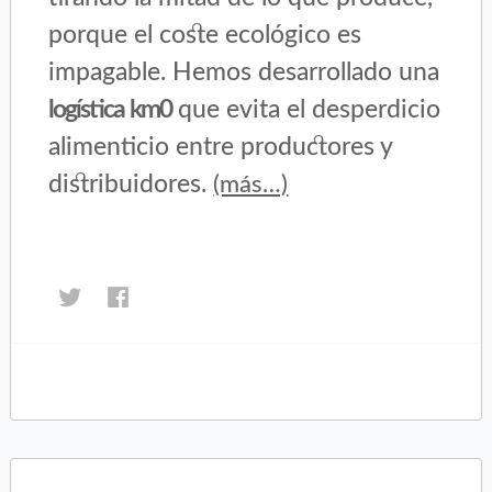
porque el coste ecológico es
impagable. Hemos desarrollado una
logística km0
que evita el desperdicio
alimenticio entre productores y
distribuidores.
(más…)
Haz
Haz
clic
clic
para
para
compartir
compartir
en
en
Twitter
Facebook
(Se
(Se
abre
abre
en
en