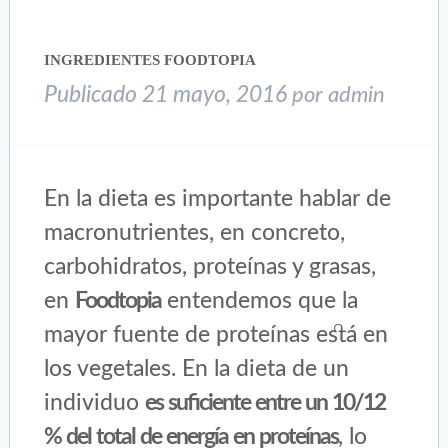
una
una
ventana
ventana
nueva)
nueva)
INGREDIENTES FOODTOPIA
Publicado
21 mayo, 2016
por
admin
En la dieta es importante hablar de
macronutrientes, en concreto,
carbohidratos, proteínas y grasas,
en
Foodtopia
entendemos que la
mayor fuente de proteínas está en
los vegetales. En la dieta de un
individuo
es suficiente entre un 10/12
% del total de energía en proteínas
, lo