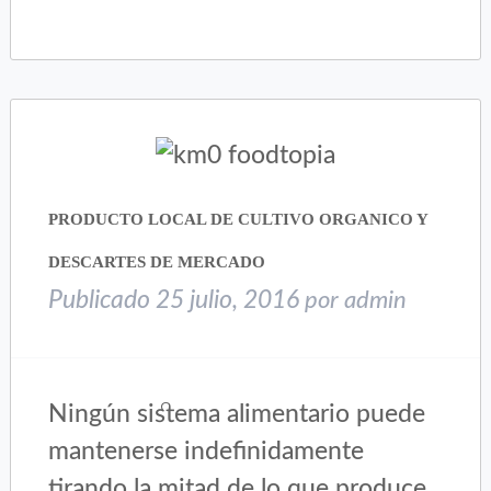
compartir
compartir
en
en
Twitter
Facebook
(Se
(Se
abre
abre
en
en
una
una
ventana
ventana
nueva)
nueva)
PRODUCTO LOCAL DE CULTIVO ORGANICO Y
DESCARTES DE MERCADO
Publicado
25 julio, 2016
por
admin
Ningún sistema alimentario puede
mantenerse indefinidamente
tirando la mitad de lo que produce,