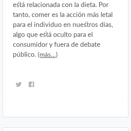
está relacionada con la dieta. Por
tanto, comer es la acción más letal
para el individuo en nuestros días,
algo que está oculto para el
consumidor y fuera de debate
público.
(más…)
Haz
Haz
clic
clic
para
para
compartir
compartir
en
en
Twitter
Facebook
(Se
(Se
abre
abre