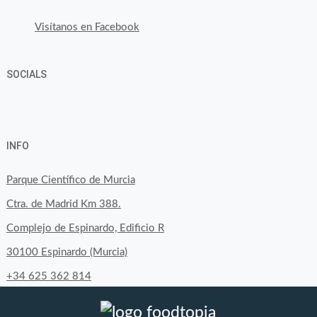
Visítanos en Facebook
SOCIALS
Ver
Ver
Ver
YouTube
Google+
perfil
perfil
perfil
INFO
de
de
de
byfoodtopia
byfoodtopia
byfoodtopia
Parque Científico de Murcia
en
en
en
Ctra. de Madrid Km 388.
Facebook
Twitter
Instagram
Complejo de Espinardo, Edificio R
30100 Espinardo (Murcia)
+34 625 362 814