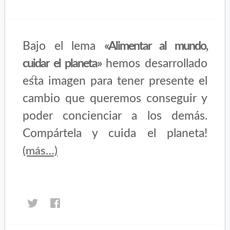
Bajo el lema
«Alimentar al mundo,
cuidar el planeta»
hemos desarrollado
esta imagen para tener presente el
cambio que queremos conseguir y
poder concienciar a los demás.
Compártela y cuida el planeta!
(más…)
Haz
Haz
clic
clic
para
para