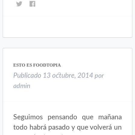
Haz
Haz
clic
clic
para
para
compartir
compartir
en
en
Twitter
Facebook
(Se
(Se
abre
abre
en
en
una
una
ESTO ES FOODTOPIA
ventana
ventana
nueva)
nueva)
Publicado
13 octubre, 2014
por
admin
Seguimos pensando que mañana
todo habrá pasado y que volverá un