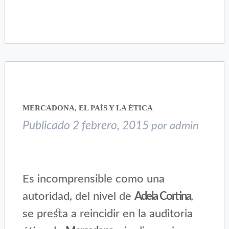
para
para
compartir
compartir
en
en
Twitter
Facebook
(Se
(Se
abre
abre
en
en
una
una
ventana
ventana
nueva)
nueva)
MERCADONA, EL PAÍS Y LA ÉTICA
Publicado
2 febrero, 2015
por
admin
Es incomprensible como una
autoridad, del nivel de
Adela Cortina
,
se presta a reincidir en la auditoria