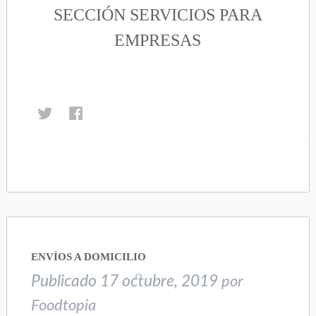
SECCIÓN SERVICIOS PARA
EMPRESAS
Haz
Haz
clic
clic
para
para
compartir
compartir
en
en
Twitter
Facebook
(Se
(Se
abre
abre
en
en
una
una
ENVÍOS A DOMICILIO
ventana
ventana
nueva)
nueva)
Publicado
17 octubre, 2019
por
Foodtopia