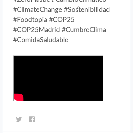
#ClimateChange #Sostenibilidad
#Foodtopia #COP25
#COP25Madrid #CumbreClima
#ComidaSaludable
Haz
Haz
clic
clic
para
para