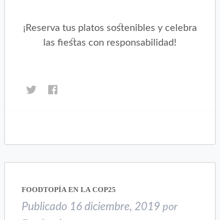
¡Reserva tus platos sostenibles y celebra
las fiestas con responsabilidad!
Haz
Haz
clic
clic
para
para
compartir
compartir
en
en
Twitter
Facebook
(Se
(Se
abre
abre
en
en
una
una
FOODTOPÍA EN LA COP25
ventana
ventana
nueva)
nueva)
Publicado
16 diciembre, 2019
por