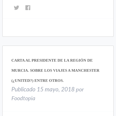
Haz
Haz
clic
clic
para
para
compartir
compartir
en
en
Twitter
Facebook
(Se
(Se
abre
abre
en
en
una
una
CARTA AL PRESIDENTE DE LA REGIÓN DE
ventana
ventana
nueva)
nueva)
MURCIA. SOBRE LOS VIAJES A MANCHESTER
(¿UNITED?) ENTRE OTROS.
Publicado
15 mayo, 2018
por
Foodtopia