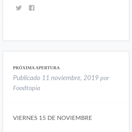
Haz
Haz
clic
clic
para
para
compartir
compartir
en
en
Twitter
Facebook
(Se
(Se
abre
abre
en
en
una
una
PRÓXIMA APERTURA
ventana
ventana
nueva)
nueva)
Publicado
11 noviembre, 2019
por
Foodtopia
VIERNES 15 DE NOVIEMBRE