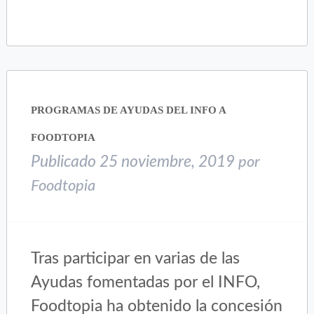
compartir
compartir
en
en
Twitter
Facebook
(Se
(Se
abre
abre
en
en
una
una
PROGRAMAS DE AYUDAS DEL INFO A
ventana
ventana
nueva)
nueva)
FOODTOPIA
Publicado
25 noviembre, 2019
por
Foodtopia
Tras participar en varias de las
Ayudas fomentadas por el INFO,
Foodtopia ha obtenido la concesión