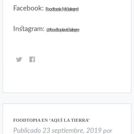
Facebook:
Foodtopia (Vistalegre)
Instagram:
@foodtopiavistalegre
Haz
Haz
clic
clic
para
para
compartir
compartir
en
en
Twitter
Facebook
(Se
(Se
abre
abre
en
en
una
una
FOODTOPIA EN ‘AQUÍ LA TIERRA’
ventana
ventana
nueva)
nueva)
Publicado
23 septiembre, 2019
por