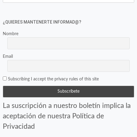
Twitter
Facebook
(Se
(Se
abre
abre
en
en
¿QUIERES MANTENERTE INFORMAD@?
una
una
ventana
ventana
Nombre
nueva)
nueva)
Email
Subscribing I accept the privacy rules of this site
La suscripción a nuestro boletín implica la
aceptación de nuestra Política de
Privacidad