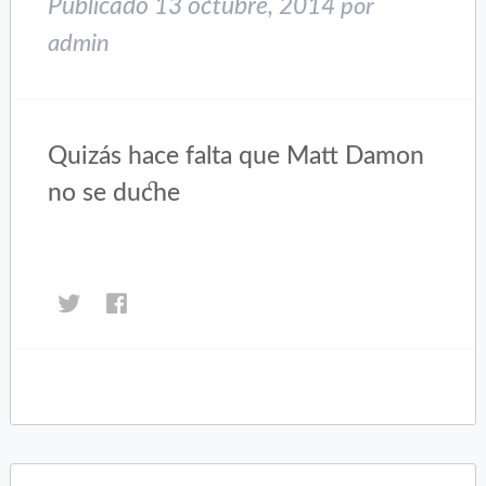
Publicado
13 octubre, 2014
por
admin
Quizás hace falta que Matt Damon
no se duche
Haz
Haz
clic
clic
para
para
compartir
compartir
en
en
Twitter
Facebook
(Se
(Se
abre
abre