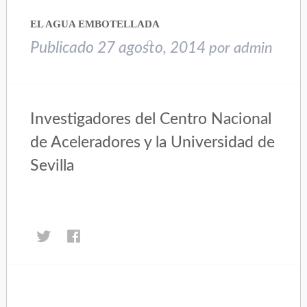
en
en
una
una
EL AGUA EMBOTELLADA
ventana
ventana
nueva)
nueva)
Publicado
27 agosto, 2014
por
admin
Investigadores del Centro Nacional
de Aceleradores y la Universidad de
Sevilla
Haz
Haz
clic
clic
para
para
compartir
compartir
en
en