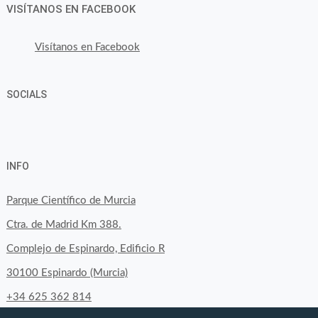
VISÍTANOS EN FACEBOOK
Visítanos en Facebook
SOCIALS
Ver
Ver
Ver
YouTube
Google+
perfil
perfil
perfil
INFO
de
de
de
byfoodtopia
byfoodtopia
byfoodtopia
Parque Científico de Murcia
en
en
en
Ctra. de Madrid Km 388.
Facebook
Twitter
Instagram
Complejo de Espinardo, Edificio R
30100 Espinardo (Murcia)
+34 625 362 814