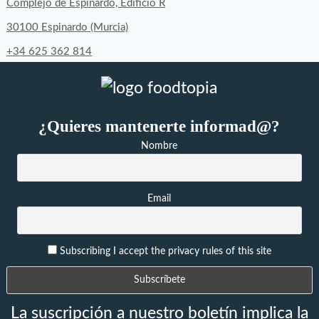
Facebook
Twitter
Instagram
Complejo de Espinardo, Edificio R
30100 Espinardo (Murcia)
+34 625 362 814
¿Quieres mantenerte informad@?
Nombre
Email
Subscribing I accept the privacy rules of this site
La suscripción a nuestro boletín implica la