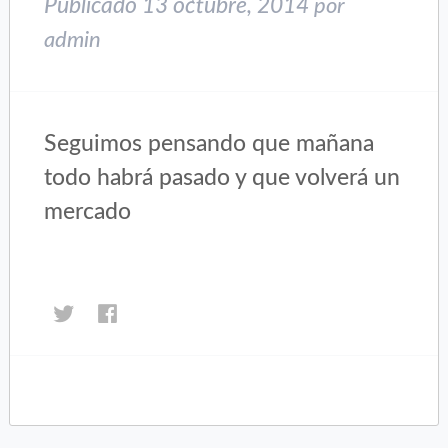
Publicado
13 octubre, 2014
por
admin
Seguimos pensando que mañana
todo habrá pasado y que volverá un
mercado
Haz
Haz
clic
clic
para
para
compartir
compartir
en
en
Twitter
Facebook
(Se
(Se