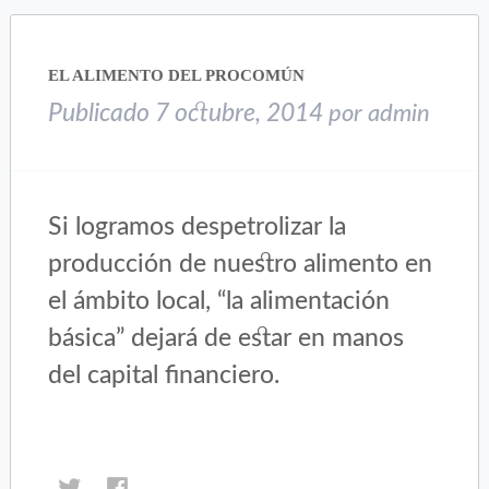
abre
abre
en
en
una
una
EL ALIMENTO DEL PROCOMÚN
ventana
ventana
nueva)
nueva)
Publicado
7 octubre, 2014
por
admin
Si logramos despetrolizar la
producción de nuestro alimento en
el ámbito local, “la alimentación
básica” dejará de estar en manos
del capital financiero.
Haz
Haz