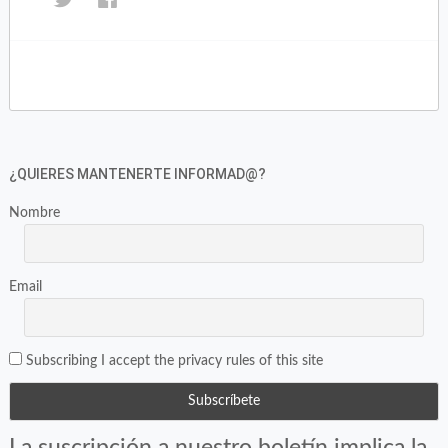
clic
clic
para
para
compartir
compartir
en
en
Twitter
Facebook
(Se
(Se
abre
abre
en
en
¿QUIERES MANTENERTE INFORMAD@?
una
una
ventana
ventana
Nombre
nueva)
nueva)
Email
Subscribing I accept the privacy rules of this site
La suscripción a nuestro boletín implica la