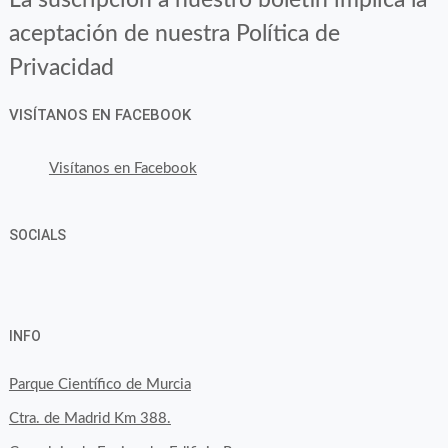
aceptación de nuestra Política de
Privacidad
VISÍTANOS EN FACEBOOK
Visítanos en Facebook
SOCIALS
Ver
Ver
Ver
YouTube
Google+
perfil
perfil
perfil
INFO
de
de
de
byfoodtopia
byfoodtopia
byfoodtopia
Parque Científico de Murcia
en
en
en
Ctra. de Madrid Km 388.