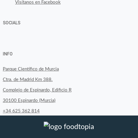
Visítanos en Facebook
SOCIALS
Ver
Ver
Ver
YouTube
Google+
perfil
perfil
perfil
INFO
de
de
de
byfoodtopia
byfoodtopia
byfoodtopia
Parque Científico de Murcia
en
en
en
Ctra. de Madrid Km 388.
Facebook
Twitter
Instagram
Complejo de Espinardo, Edificio R
30100 Espinardo (Murcia)
+34 625 362 814