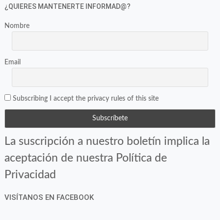
en
en
¿QUIERES MANTENERTE INFORMAD@?
una
una
ventana
ventana
Nombre
nueva)
nueva)
Email
Subscribing I accept the privacy rules of this site
La suscripción a nuestro boletín implica la
aceptación de nuestra Política de
Privacidad
VISÍTANOS EN FACEBOOK