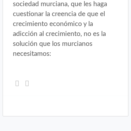
sociedad murciana, que les haga
cuestionar la creencia de que el
crecimiento económico y la
adicción al crecimiento, no es la
solución que los murcianos
necesitamos:
Haz
Haz
clic
clic
para
para
compartir
compartir
en
en
Twitter
Facebook
(Se
(Se
abre
abre