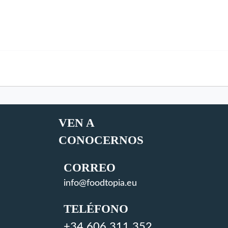
VEN A
CONOCERNOS
CORREO
info@foodtopia.eu
TELÉFONO
+34 606 311 352