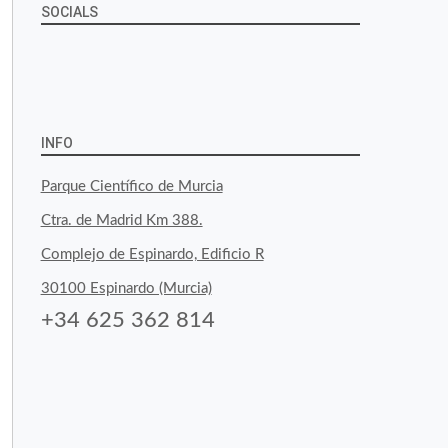
SOCIALS
Ver
Ver
Ver
YouTube
Google+
perfil
perfil
perfil
de
de
de
INFO
byfoodtopia
byfoodtopia
byfoodtopia
Parque Científico de Murcia
en
en
en
Ctra. de Madrid Km 388.
Facebook
Twitter
Instagram
Complejo de Espinardo, Edificio R
30100 Espinardo (Murcia)
+34 625 362 814