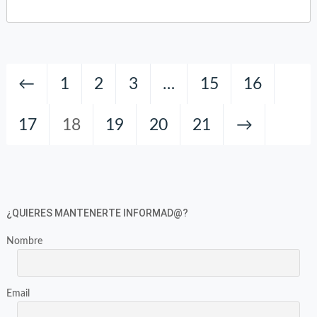
en
en
Twitter
Facebook
(Se
(Se
abre
abre
en
en
una
una
←
1
2
3
…
15
16
ventana
ventana
nueva)
nueva)
17
18
19
20
21
→
¿QUIERES MANTENERTE INFORMAD@?
Nombre
Email