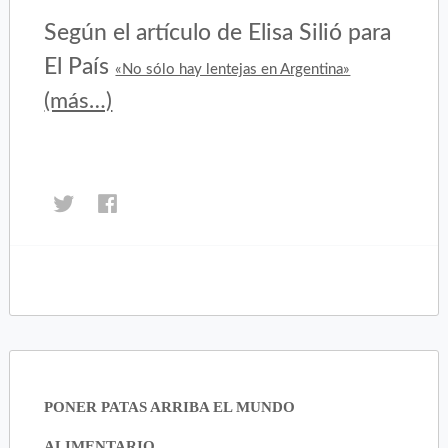
Según el artículo de Elisa Silió para
El País
«No sólo hay lentejas en Argentina»
(más…)
Haz
Haz
clic
clic
para
para
compartir
compartir
en
en
Twitter
Facebook
(Se
(Se
abre
abre
en
en
una
una
PONER PATAS ARRIBA EL MUNDO
ventana
ventana
nueva)
nueva)
ALIMENTARIO