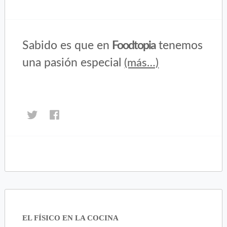
Sabido es que en
Foodtopia
tenemos
una pasión especial
(más…)
Haz
Haz
clic
clic
para
para
compartir
compartir
en
en
Twitter
Facebook
(Se
(Se
abre
abre
en
en
una
una
EL FÍSICO EN LA COCINA
ventana
ventana