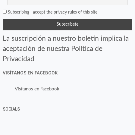
Subscribing I accept the privacy rules of this site
La suscripción a nuestro boletín implica la
aceptación de nuestra Política de
Privacidad
VISÍTANOS EN FACEBOOK
Visítanos en Facebook
SOCIALS
Ver
Ver
Ver
YouTube
Google+
perfil
perfil
perfil