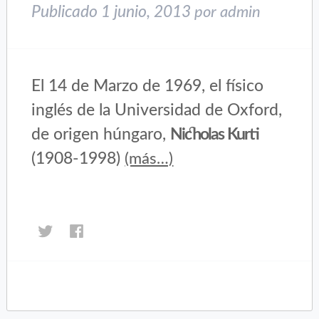
nueva)
nueva)
Publicado
1 junio, 2013
por
admin
El 14 de Marzo de 1969, el físico
inglés de la Universidad de Oxford,
de origen húngaro,
Nicholas Kurti
(1908-1998)
(más…)
Haz
Haz
clic
clic
para
para
compartir
compartir
en
en
Twitter
Facebook