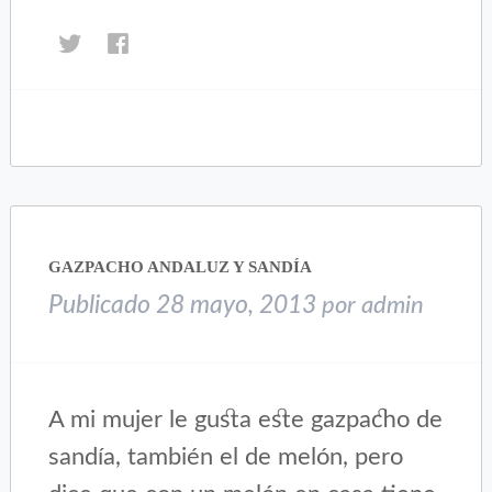
Haz
Haz
clic
clic
para
para
compartir
compartir
en
en
Twitter
Facebook
(Se
(Se
abre
abre
en
en
una
una
GAZPACHO ANDALUZ Y SANDÍA
ventana
ventana
nueva)
nueva)
Publicado
28 mayo, 2013
por
admin
A mi mujer le gusta este gazpacho de
sandía, también el de melón, pero