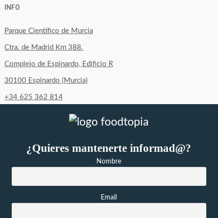
INFO
de
de
de
byfoodtopia
byfoodtopia
byfoodtopia
Parque Científico de Murcia
en
en
en
Ctra. de Madrid Km 388.
Facebook
Twitter
Instagram
Complejo de Espinardo, Edificio R
30100 Espinardo (Murcia)
+34 625 362 814
¿Quieres mantenerte informad@?
Nombre
Email