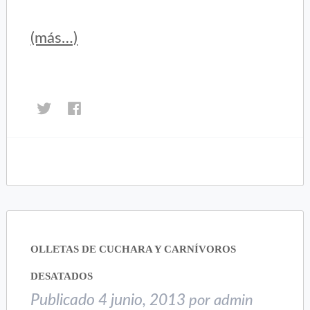
(más…)
Haz
Haz
clic
clic
para
para
compartir
compartir
en
en
Twitter
Facebook
(Se
(Se
abre
abre
en
en
una
una
OLLETAS DE CUCHARA Y CARNÍVOROS
ventana
ventana
nueva)
nueva)
DESATADOS
Publicado
4 junio, 2013
por
admin