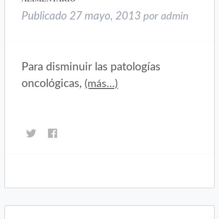
Publicado
27 mayo, 2013
por
admin
Para disminuir las patologías
oncológicas,
(más…)
Haz
Haz
clic
clic
para
para
compartir
compartir
en
en
Twitter
Facebook
(Se
(Se
abre
abre
en
en