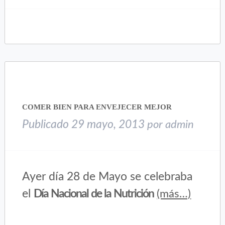
para
para
compartir
compartir
en
en
Twitter
Facebook
(Se
(Se
abre
abre
en
en
una
una
ventana
ventana
nueva)
nueva)
COMER BIEN PARA ENVEJECER MEJOR
Publicado
29 mayo, 2013
por
admin
Ayer día 28 de Mayo se celebraba
el
Día Nacional de la Nutrición
(más…)