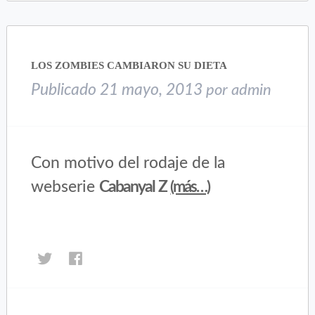
(Se
(Se
abre
abre
en
en
una
una
LOS ZOMBIES CAMBIARON SU DIETA
ventana
ventana
nueva)
nueva)
Publicado
21 mayo, 2013
por
admin
Con motivo del rodaje de la
webserie
Cabanyal Z
(más…)
Haz
Haz
clic
clic
para
para
compartir
compartir