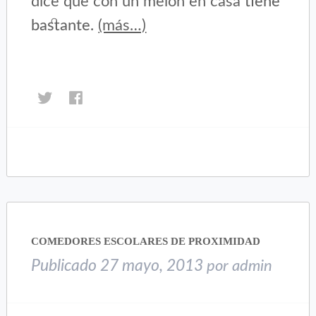
dice que con un melón en casa
tiene
bastante.
(más…)
Haz
Haz
clic
clic
para
para
compartir
compartir
en
en
Twitter
Facebook
(Se
(Se
abre
abre
en
en
una
una
COMEDORES ESCOLARES DE PROXIMIDAD
ventana
ventana
nueva)
nueva)
Publicado
27 mayo, 2013
por
admin