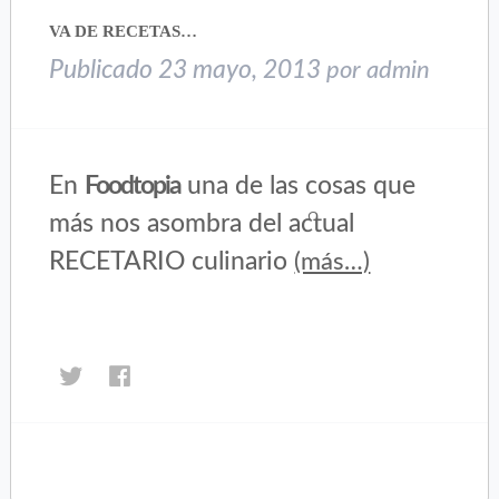
una
una
VA DE RECETAS…
ventana
ventana
nueva)
nueva)
Publicado
23 mayo, 2013
por
admin
En
Foodtopia
una de las cosas que
más nos asombra del actual
RECETARIO culinario
(más…)
Haz
Haz
clic
clic
para
para
compartir
compartir
en
en
Twitter
Facebook