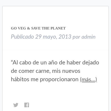
(Se
(Se
abre
abre
en
en
una
una
ventana
ventana
nueva)
nueva)
GO VEG & SAVE THE PLANET
Publicado
29 mayo, 2013
por
admin
“Al cabo de un año de haber dejado
de comer carne, mis nuevos
hábitos me proporcionaron
(más…)
Haz
Haz
clic
clic