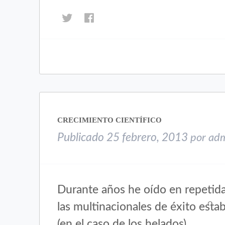
Haz
Haz
clic
clic
para
para
compartir
compartir
en
en
Twitter
Facebook
(Se
(Se
abre
abre
en
en
una
una
CRECIMIENTO CIENTÍFICO
ventana
ventana
nueva)
nueva)
Publicado
25 febrero, 2013
por
ad
Durante años he oído en repetida
las multinacionales de éxito esta
(en el caso de los helados).