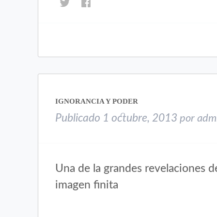
Haz
Haz
clic
clic
para
para
compartir
compartir
en
en
Twitter
Facebook
(Se
(Se
abre
abre
en
en
una
una
IGNORANCIA Y PODER
ventana
ventana
nueva)
nueva)
Publicado
1 octubre, 2013
por
adm
Una de la grandes revelaciones de 
imagen finita