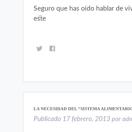
Seguro que has oído hablar de viv
este
Haz
Haz
clic
clic
para
para
compartir
compartir
en
en
Twitter
Facebook
(Se
(Se
abre
abre
en
en
una
una
LA NECESIDAD DEL “SISTEMA ALIMENTARIO
ventana
ventana
nueva)
nueva)
Publicado
17 febrero, 2013
por
ad