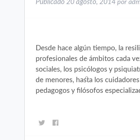
Publicado
20 agosto, 2014
por
adm
Desde hace algún tiempo, la resili
profesionales de ámbitos cada vez
sociales, los psicólogos y psiquia
de menores, hasta los cuidadores 
pedagogos y filósofos especializa
Haz
Haz
clic
clic
para
para