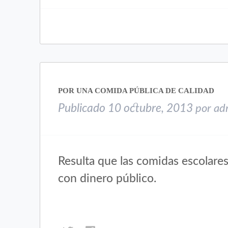
para
para
compartir
compartir
en
en
Twitter
Facebook
(Se
(Se
abre
abre
en
en
una
una
POR UNA COMIDA PÚBLICA DE CALIDAD
ventana
ventana
nueva)
nueva)
Publicado
10 octubre, 2013
por
ad
Resulta que las comidas escolares,
con dinero público.