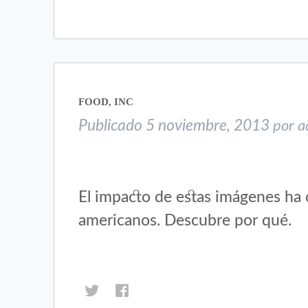
compartir
compartir
en
en
Twitter
Facebook
(Se
(Se
abre
abre
en
en
una
una
FOOD, INC
ventana
ventana
nueva)
nueva)
Publicado
5 noviembre, 2013
por
a
El impacto de estas imágenes ha 
americanos. Descubre por qué.
Haz
Haz
clic
clic