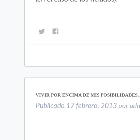
Haz
Haz
clic
clic
para
para
compartir
compartir
en
en
Twitter
Facebook
(Se
(Se
abre
abre
en
en
una
una
VIVIR POR ENCIMA DE MIS POSIBILIDADES
ventana
ventana
nueva)
nueva)
Publicado
17 febrero, 2013
por
ad