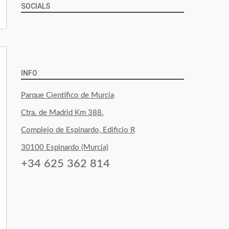
SOCIALS
Ver
Ver
Ver
YouTube
Google+
perfil
perfil
perfil
de
de
de
INFO
byfoodtopia
byfoodtopia
byfoodtopia
Parque Científico de Murcia
en
en
en
Ctra. de Madrid Km 388.
Facebook
Twitter
Instagram
Complejo de Espinardo, Edificio R
30100 Espinardo (Murcia)
+34 625 362 814