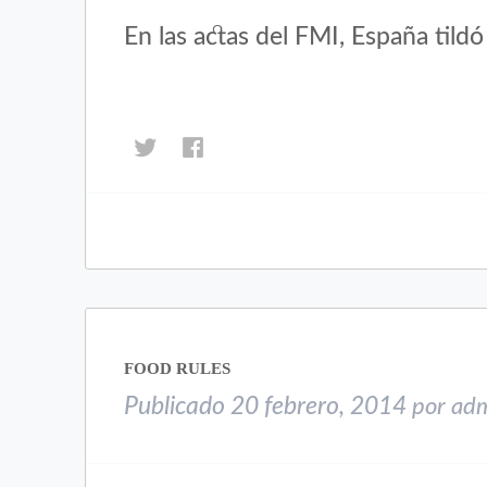
En las actas del FMI, España tildó 
Haz
Haz
clic
clic
para
para
compartir
compartir
en
en
Twitter
Facebook
(Se
(Se
abre
abre
en
en
una
una
FOOD RULES
ventana
ventana
nueva)
nueva)
Publicado
20 febrero, 2014
por
ad