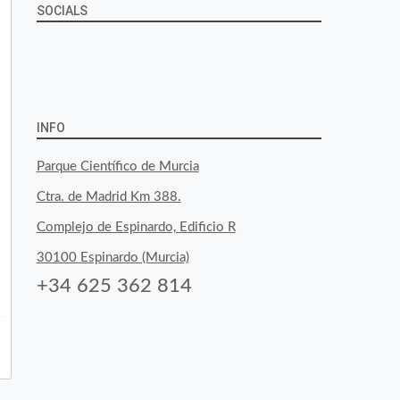
SOCIALS
Ver
Ver
Ver
YouTube
Google+
perfil
perfil
perfil
de
de
de
INFO
byfoodtopia
byfoodtopia
byfoodtopia
Parque Científico de Murcia
en
en
en
Ctra. de Madrid Km 388.
Facebook
Twitter
Instagram
Complejo de Espinardo, Edificio R
30100 Espinardo (Murcia)
+34 625 362 814