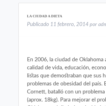
abre
abre
en
en
una
una
LA CIUDAD A DIETA
ventana
ventana
nueva)
nueva)
Publicado
11 febrero, 2014
por
ad
En 2006, la ciudad de Oklahoma a
calidad de vida, educación, econo
listas que demostraban que sus h
problemas de obesidad del país. 
Cornett, batalló con un problema 
(aprox. 18kg). Para mejorar el pr