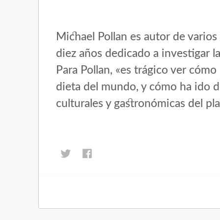
Michael Pollan es autor de varios
diez años dedicado a investigar l
Para Pollan, «es trágico ver cómo
dieta del mundo, y cómo ha ido d
culturales y gastronómicas del pla
Haz
Haz
clic
clic
para
para
compartir
compartir
en
en
Twitter
Facebook
(Se
(Se