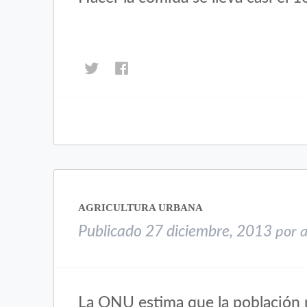
Haz
Haz
clic
clic
para
para
compartir
compartir
en
en
Twitter
Facebook
(Se
(Se
abre
abre
en
en
una
una
AGRICULTURA URBANA
ventana
ventana
nueva)
nueva)
Publicado
27 diciembre, 2013
por
La ONU estima que la población