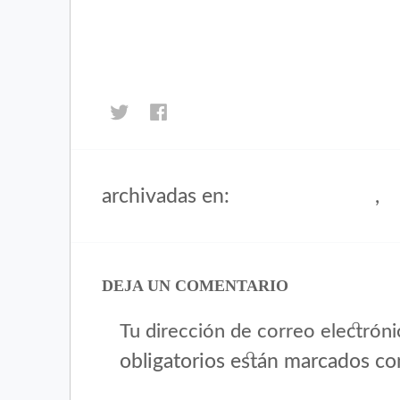
Haz
Haz
clic
clic
para
para
compartir
compartir
en
en
archivadas en:
,
Foodtopia Project 2020
In
Twitter
Facebook
(Se
(Se
abre
abre
en
en
una
una
DEJA UN COMENTARIO
ventana
ventana
nueva)
nueva)
Tu dirección de correo electróni
obligatorios están marcados c