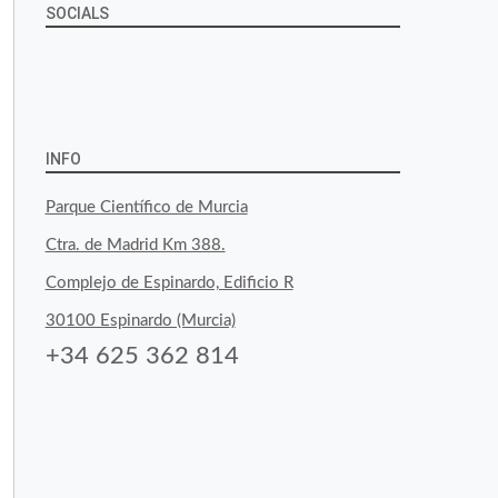
SOCIALS
Ver
Ver
Ver
YouTube
Google+
perfil
perfil
perfil
de
de
de
INFO
byfoodtopia
byfoodtopia
byfoodtopia
Parque Científico de Murcia
en
en
en
Ctra. de Madrid Km 388.
Facebook
Twitter
Instagram
Complejo de Espinardo, Edificio R
30100 Espinardo (Murcia)
+34 625 362 814