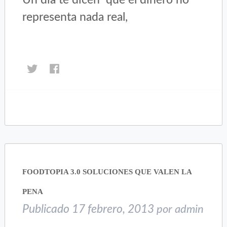
representa nada real,
Haz
Haz
clic
clic
para
para
compartir
compartir
en
en
Twitter
Facebook
(Se
(Se
abre
abre
en
en
una
una
FOODTOPIA 3.0 SOLUCIONES QUE VALEN LA
ventana
ventana
nueva)
nueva)
PENA
Publicado
17 febrero, 2013
por
admin