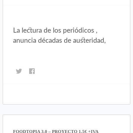
La lectura de los periódicos ,
anuncia décadas de austeridad,
Haz
Haz
clic
clic
para
para
compartir
compartir
en
en
Twitter
Facebook
(Se
(Se
abre
abre
en
en
una
una
FOODTOPIA 3.0 – PROYECTO 1,5€ +IVA