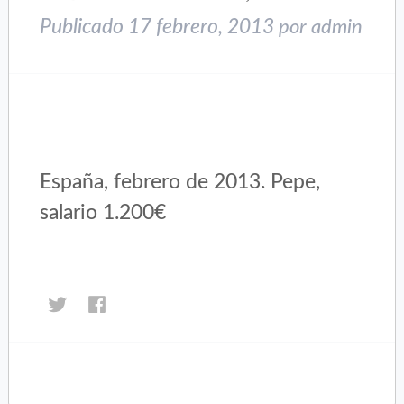
ventana
ventana
nueva)
nueva)
Publicado
17 febrero, 2013
por
admin
España, febrero de 2013. Pepe,
salario 1.200€
Haz
Haz
clic
clic
para
para
compartir
compartir
en
en
Twitter
Facebook