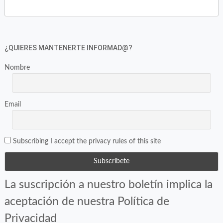
en
en
Twitter
Facebook
(Se
(Se
abre
abre
en
en
¿QUIERES MANTENERTE INFORMAD@?
una
una
ventana
ventana
Nombre
nueva)
nueva)
Email
Subscribing I accept the privacy rules of this site
La suscripción a nuestro boletín implica la
aceptación de nuestra Política de
Privacidad