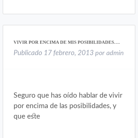
en
en
Twitter
Facebook
(Se
(Se
abre
abre
en
en
una
una
VIVIR POR ENCIMA DE MIS POSIBILIDADES….
ventana
ventana
nueva)
nueva)
Publicado
17 febrero, 2013
por
admin
Seguro que has oído hablar de vivir
por encima de las posibilidades, y
que este