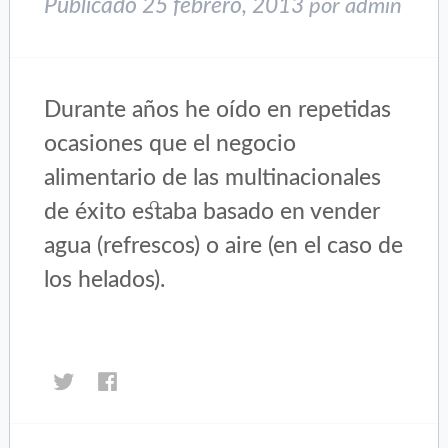
Publicado
25 febrero, 2013
por
admin
Durante años he oído en repetidas
ocasiones que el negocio
alimentario de las multinacionales
de éxito estaba basado en vender
agua (refrescos) o aire (en el caso de
los helados).
Haz
Haz
clic
clic
para
para
compartir
compartir