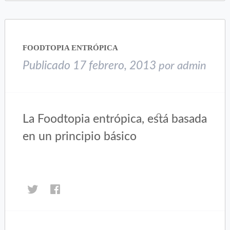
(Se
(Se
abre
abre
en
en
una
una
FOODTOPIA ENTRÓPICA
ventana
ventana
nueva)
nueva)
Publicado
17 febrero, 2013
por
admin
La Foodtopia entrópica, está basada
en un principio básico
Haz
Haz
clic
clic
para
para
compartir
compartir