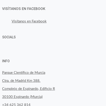
VISÍTANOS EN FACEBOOK
Visítanos en Facebook
SOCIALS
Ver
Ver
Ver
YouTube
Google+
perfil
perfil
perfil
INFO
de
de
de
byfoodtopia
byfoodtopia
byfoodtopia
Parque Científico de Murcia
en
en
en
Ctra. de Madrid Km 388.
Facebook
Twitter
Instagram
Complejo de Espinardo, Edificio R
30100 Espinardo (Murcia)
+34 625 362 814