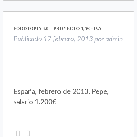
(Se
(Se
abre
abre
en
en
una
una
FOODTOPIA 3.0 – PROYECTO 1,5€ +IVA
ventana
ventana
nueva)
nueva)
Publicado
17 febrero, 2013
por
admin
España, febrero de 2013. Pepe,
salario 1.200€
Haz
Haz