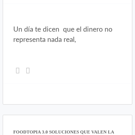
Un día te dicen que el dinero no
representa nada real,
Haz
Haz
clic
clic
para
para
compartir
compartir
en
en
Twitter
Facebook
(Se
(Se
abre
abre
en
en
una
una
FOODTOPIA 3.0 SOLUCIONES QUE VALEN LA