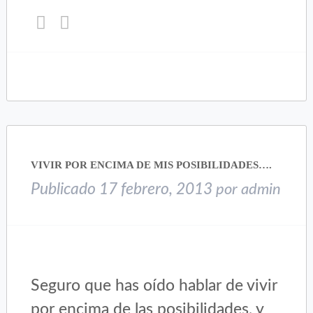
Haz
Haz
clic
clic
para
para
compartir
compartir
en
en
Twitter
Facebook
(Se
(Se
abre
abre
en
en
una
una
VIVIR POR ENCIMA DE MIS POSIBILIDADES….
ventana
ventana
nueva)
nueva)
Publicado
17 febrero, 2013
por
admin
Seguro que has oído hablar de vivir
por encima de las posibilidades, y