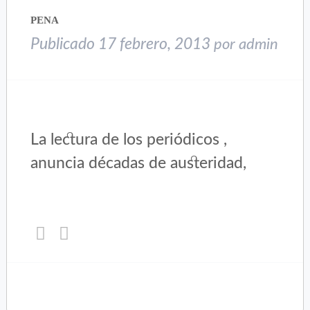
ventana
ventana
nueva)
nueva)
PENA
Publicado
17 febrero, 2013
por
admin
La lectura de los periódicos ,
anuncia décadas de austeridad,
Haz
Haz
clic
clic
para
para
compartir
compartir
en
en
Twitter
Facebook