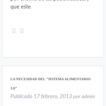
que este
Haz
Haz
clic
clic
para
para
compartir
compartir
en
en
Twitter
Facebook
(Se
(Se
abre
abre
en
en
una
una
LA NECESIDAD DEL “SISTEMA ALIMENTARIO
ventana
ventana
nueva)
nueva)
3.0”
Publicado
17 febrero, 2013
por
admin