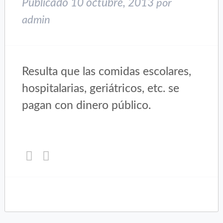
Publicado
10 octubre, 2013
por
admin
Resulta que las comidas escolares,
hospitalarias, geriátricos, etc. se
pagan con dinero público.
Haz
Haz
clic
clic
para
para
compartir
compartir
en
en
Twitter
Facebook
(Se
(Se