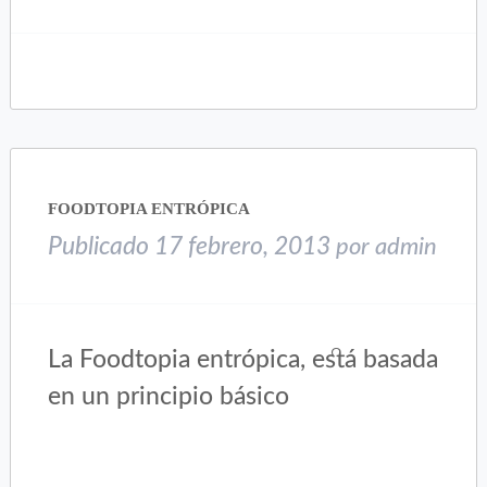
clic
clic
para
para
compartir
compartir
en
en
Twitter
Facebook
(Se
(Se
abre
abre
en
en
una
una
FOODTOPIA ENTRÓPICA
ventana
ventana
nueva)
nueva)
Publicado
17 febrero, 2013
por
admin
La Foodtopia entrópica, está basada
en un principio básico