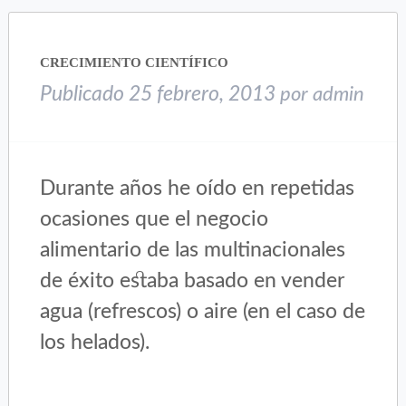
abre
abre
en
en
una
una
CRECIMIENTO CIENTÍFICO
ventana
ventana
nueva)
nueva)
Publicado
25 febrero, 2013
por
admin
Durante años he oído en repetidas
ocasiones que el negocio
alimentario de las multinacionales
de éxito estaba basado en vender
agua (refrescos) o aire (en el caso de
los helados).