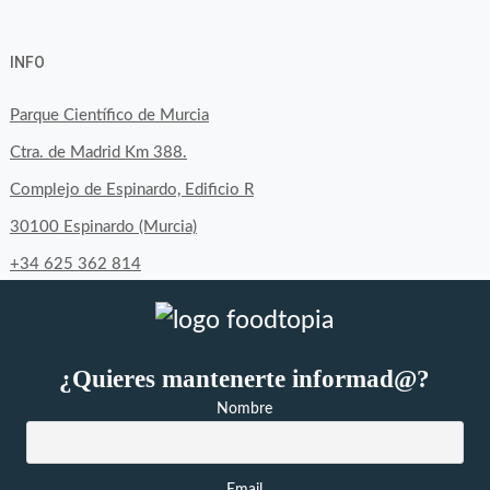
Ver
Ver
Ver
YouTube
Google+
perfil
perfil
perfil
INFO
de
de
de
byfoodtopia
byfoodtopia
byfoodtopia
Parque Científico de Murcia
en
en
en
Ctra. de Madrid Km 388.
Facebook
Twitter
Instagram
Complejo de Espinardo, Edificio R
30100 Espinardo (Murcia)
+34 625 362 814
¿Quieres mantenerte informad@?
Nombre