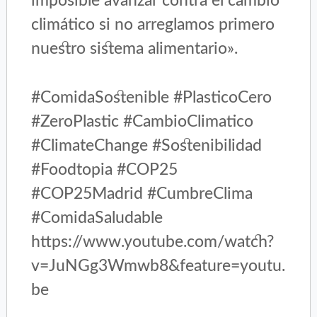
imposible avanzar contra el cambio
climático si no arreglamos primero
nuestro sistema alimentario».
#ComidaSostenible #PlasticoCero
#ZeroPlastic #CambioClimatico
#ClimateChange #Sostenibilidad
#Foodtopia #COP25
#COP25Madrid #CumbreClima
#ComidaSaludable
https://www.youtube.com/watch?
v=JuNGg3Wmwb8&feature=youtu.
be