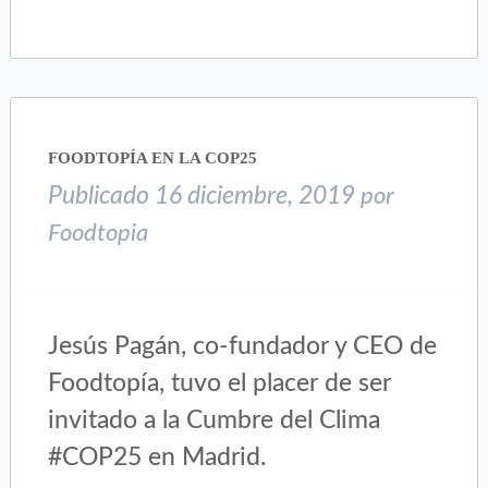
compartir
compartir
en
en
Twitter
Facebook
(Se
(Se
abre
abre
en
en
una
una
FOODTOPÍA EN LA COP25
ventana
ventana
nueva)
nueva)
Publicado
16 diciembre, 2019
por
Foodtopia
Jesús Pagán, co-fundador y CEO de
Foodtopía, tuvo el placer de ser
invitado a la Cumbre del Clima
#COP25 en Madrid.