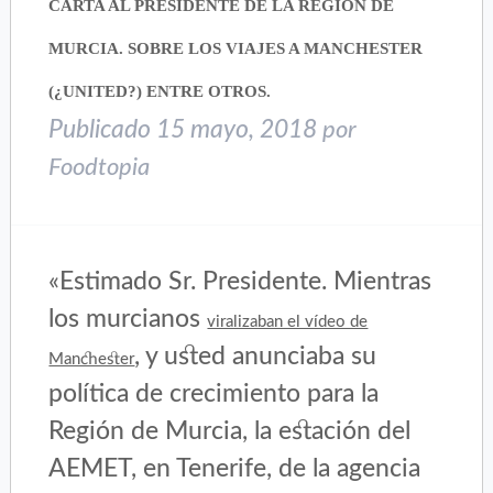
CARTA AL PRESIDENTE DE LA REGIÓN DE
ventana
ventana
nueva)
nueva)
MURCIA. SOBRE LOS VIAJES A MANCHESTER
(¿UNITED?) ENTRE OTROS.
Publicado
15 mayo, 2018
por
Foodtopia
«Estimado Sr. Presidente. Mientras
los murcianos
viralizaban el vídeo de
, y usted anunciaba su
Manchester
política de crecimiento para la
Región de Murcia, la estación del
AEMET, en Tenerife, de la agencia