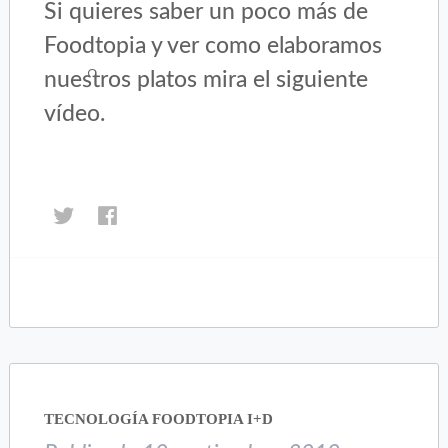
Si quieres saber un poco más de
Foodtopia y ver como elaboramos
nuestros platos mira el siguiente
vídeo.
Haz
Haz
clic
clic
para
para
compartir
compartir
en
en
Twitter
Facebook
(Se
(Se
abre
abre
en
en
una
una
TECNOLOGÍA FOODTOPIA I+D
ventana
ventana