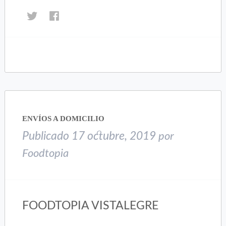
Haz
Haz
clic
clic
para
para
compartir
compartir
en
en
Twitter
Facebook
(Se
(Se
abre
abre
en
en
una
una
ENVÍOS A DOMICILIO
ventana
ventana
nueva)
nueva)
Publicado
17 octubre, 2019
por
Foodtopia
FOODTOPIA VISTALEGRE