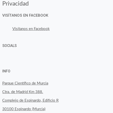
Privacidad
VISÍTANOS EN FACEBOOK
Visítanos en Facebook
SOCIALS
Ver
Ver
Ver
YouTube
Google+
perfil
perfil
perfil
INFO
de
de
de
byfoodtopia
byfoodtopia
byfoodtopia
Parque Científico de Murcia
en
en
en
Ctra. de Madrid Km 388.
Facebook
Twitter
Instagram
Complejo de Espinardo, Edificio R
30100 Espinardo (Murcia)