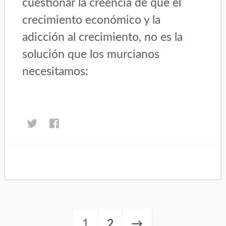
cuestionar la creencia de que el
crecimiento económico y la
adicción al crecimiento, no es la
solución que los murcianos
necesitamos:
Haz
Haz
clic
clic
para
para
compartir
compartir
en
en
Twitter
Facebook
(Se
(Se
abre
abre
en
en
una
una
1
2
→