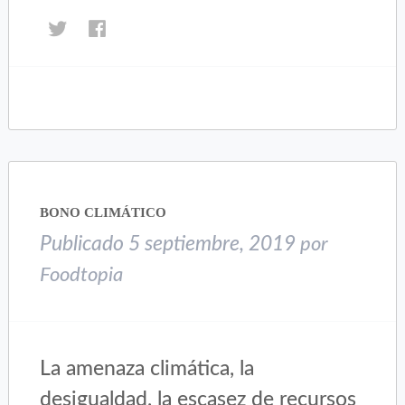
Haz
Haz
clic
clic
para
para
compartir
compartir
en
en
Twitter
Facebook
(Se
(Se
abre
abre
en
en
una
una
BONO CLIMÁTICO
ventana
ventana
nueva)
nueva)
Publicado
5 septiembre, 2019
por
Foodtopia
La amenaza climática, la
desigualdad, la escasez de recursos