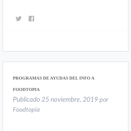
Haz
Haz
clic
clic
para
para
compartir
compartir
en
en
Twitter
Facebook
(Se
(Se
abre
abre
en
en
una
una
PROGRAMAS DE AYUDAS DEL INFO A
ventana
ventana
nueva)
nueva)
FOODTOPIA
Publicado
25 noviembre, 2019
por
Foodtopia