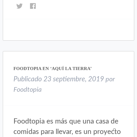
Haz
Haz
clic
clic
para
para
compartir
compartir
en
en
Twitter
Facebook
(Se
(Se
abre
abre
en
en
una
una
FOODTOPIA EN ‘AQUÍ LA TIERRA’
ventana
ventana
nueva)
nueva)
Publicado
23 septiembre, 2019
por
Foodtopia
Foodtopia es más que una casa de
comidas para llevar, es un proyecto