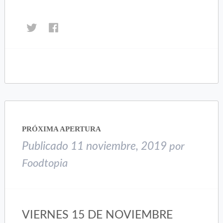
Haz
Haz
clic
clic
para
para
compartir
compartir
en
en
Twitter
Facebook
(Se
(Se
abre
abre
en
en
una
una
PRÓXIMA APERTURA
ventana
ventana
nueva)
nueva)
Publicado
11 noviembre, 2019
por
Foodtopia
VIERNES 15 DE NOVIEMBRE