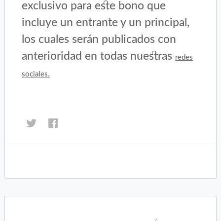
exclusivo para este bono que
incluye un entrante y un principal,
los cuales serán publicados con
anterioridad en todas nuestras
redes
sociales.
Haz
Haz
clic
clic
para
para
compartir
compartir
en
en
Twitter
Facebook
(Se
(Se
abre
abre
en
en
una
una