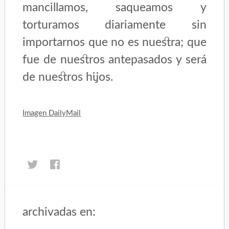
mancillamos, saqueamos y
torturamos diariamente sin
importarnos que no es nuestra; que
fue de nuestros antepasados y será
de nuestros hijos.
Imagen DailyMail
Haz
Haz
clic
clic
para
para
compartir
compartir
en
en
archivadas en:
Inicio
Twitter
Facebook