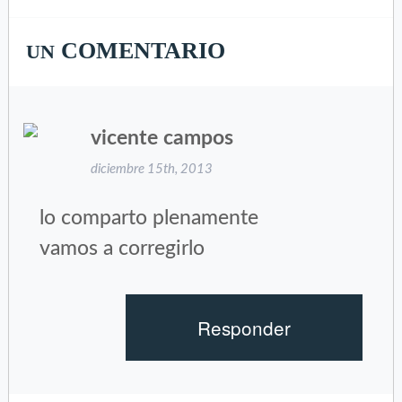
(Se
(Se
abre
abre
en
en
COMENTARIO
UN
una
una
ventana
ventana
nueva)
nueva)
vicente campos
diciembre 15th, 2013
lo comparto plenamente
vamos a corregirlo
Responder