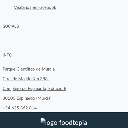
Visítanos en Facebook
SOCIALS
Ver
Ver
Ver
YouTube
Google+
perfil
perfil
perfil
INFO
de
de
de
byfoodtopia
byfoodtopia
byfoodtopia
Parque Científico de Murcia
en
en
en
Ctra. de Madrid Km 388.
Facebook
Twitter
Instagram
Complejo de Espinardo, Edificio R
30100 Espinardo (Murcia)
+34 625 362 814