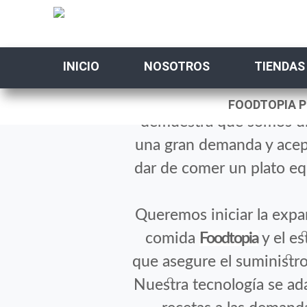
INICIO
NOSOTROS
TIENDAS
La experiencia de lo
FOODTOPIA 
demuestra que somos un
una gran demanda y acept
dar de comer un plato eq
Queremos iniciar la expa
comida
Foodtopia
y el es
que asegure el suministro 
Nuestra tecnología se ad