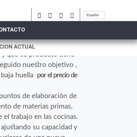
Español
ONTACTO
ia
1800WATT Murcia
CION ACTUAL
y que su producto tiene
eguido nuestro objetivo ,
 baja huella
por el precio de
 puntos de elaboración de
ento de materias primas,
 el trabajo en las cocinas.
 ajustando su capacidad y