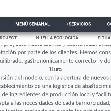
FOODTOPIA PROJECT 2020
MENÚ SEMANAL
+SERVICIOS
C
s últimos meses en la cocina-comedor
Foodtop
PROJECT
HUELLA ECOLOGICA
SITUA
 proyecto viable técnica y económicamente, 
ación por parte de los clientes. Hemos cons
uilibrado, gastronómicamente correcto , y de
1Euro
.
nsión del modelo, con la apertura de nuevos
tablecimiento de una logística de abastecimi
de ingredientes de producción local y facilite
apta a las necesidades de cada barrio/ciudad,