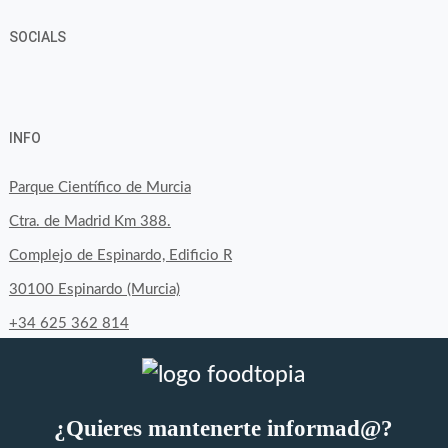
SOCIALS
Ver
Ver
Ver
YouTube
Google+
perfil
perfil
perfil
INFO
de
de
de
byfoodtopia
byfoodtopia
byfoodtopia
Parque Científico de Murcia
en
en
en
Ctra. de Madrid Km 388.
Facebook
Twitter
Instagram
Complejo de Espinardo, Edificio R
30100 Espinardo (Murcia)
+34 625 362 814
¿Quieres mantenerte informad@?