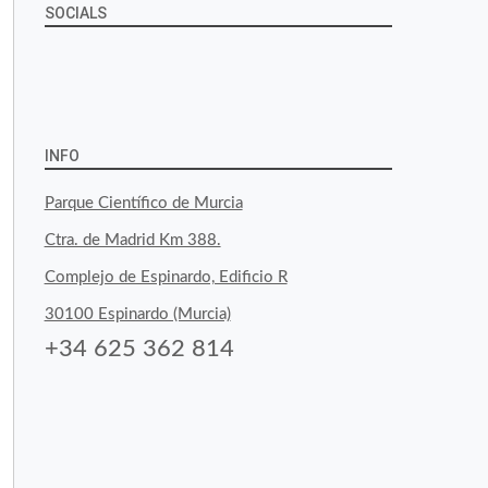
SOCIALS
Ver
Ver
Ver
YouTube
Google+
perfil
perfil
perfil
de
de
de
INFO
byfoodtopia
byfoodtopia
byfoodtopia
Parque Científico de Murcia
en
en
en
Ctra. de Madrid Km 388.
Facebook
Twitter
Instagram
Complejo de Espinardo, Edificio R
30100 Espinardo (Murcia)
+34 625 362 814