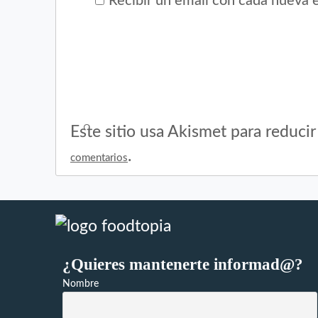
Recibir un email con cada nueva 
Este sitio usa Akismet para reduci
.
comentarios
¿Quieres mantenerte informad@?
Nombre