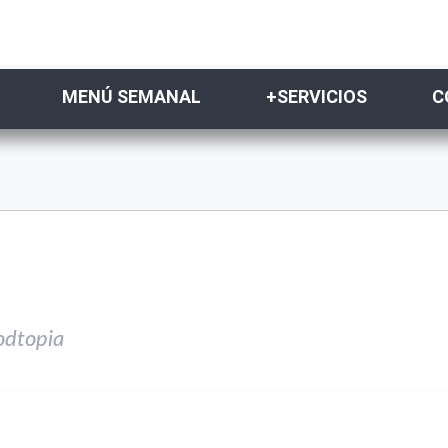
MENÚ SEMANAL
+SERVICIOS
C
odtopia