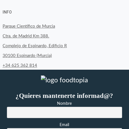
perfil
perfil
perfil
INFO
de
de
de
byfoodtopia
byfoodtopia
byfoodtopia
Parque Científico de Murcia
en
en
en
Ctra. de Madrid Km 388.
Facebook
Twitter
Instagram
Complejo de Espinardo, Edificio R
30100 Espinardo (Murcia)
+34 625 362 814
¿Quieres mantenerte informad@?
Nombre
Email