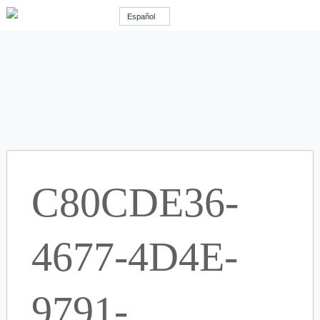
Español
C80CDE36-
4677-4D4E-
9791-