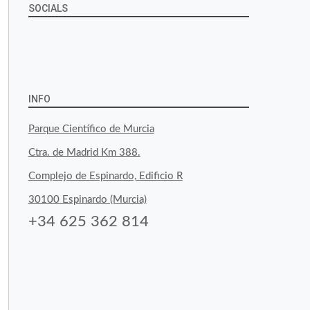
SOCIALS
Ver
Ver
Ver
YouTube
Google+
perfil
perfil
perfil
de
de
de
INFO
byfoodtopia
byfoodtopia
byfoodtopia
Parque Científico de Murcia
en
en
en
Ctra. de Madrid Km 388.
Facebook
Twitter
Instagram
Complejo de Espinardo, Edificio R
30100 Espinardo (Murcia)
+34 625 362 814