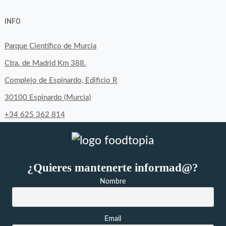
perfil
perfil
perfil
INFO
de
de
de
byfoodtopia
byfoodtopia
byfoodtopia
Parque Científico de Murcia
en
en
en
Ctra. de Madrid Km 388.
Facebook
Twitter
Instagram
Complejo de Espinardo, Edificio R
30100 Espinardo (Murcia)
+34 625 362 814
¿Quieres mantenerte informad@?
Nombre
Email