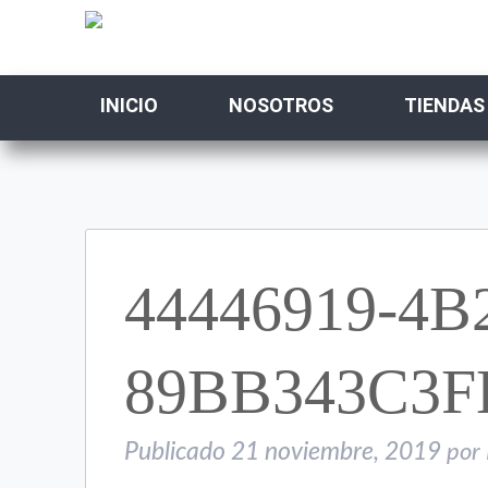
INICIO
NOSOTROS
TIENDAS
44446919-4B
89BB343C3F
Publicado
21 noviembre, 2019
por