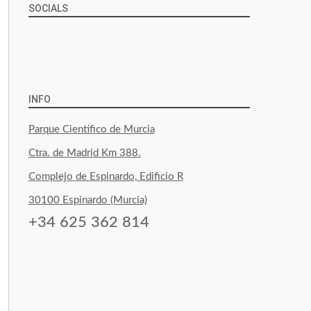
SOCIALS
Ver
Ver
Ver
YouTube
Google+
perfil
perfil
perfil
de
de
de
INFO
byfoodtopia
byfoodtopia
byfoodtopia
Parque Científico de Murcia
en
en
en
Ctra. de Madrid Km 388.
Facebook
Twitter
Instagram
Complejo de Espinardo, Edificio R
30100 Espinardo (Murcia)
+34 625 362 814