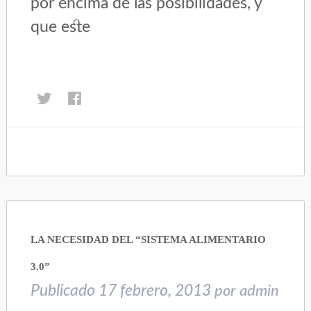
por encima de las posibilidades, y
que este
Haz
Haz
clic
clic
para
para
compartir
compartir
en
en
Twitter
Facebook
(Se
(Se
abre
abre
en
en
una
una
LA NECESIDAD DEL “SISTEMA ALIMENTARIO
ventana
ventana
nueva)
nueva)
3.0”
Publicado
17 febrero, 2013
por
admin