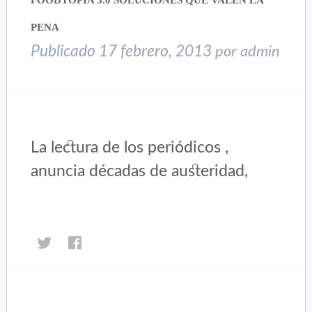
FOODTOPIA 3.0 SOLUCIONES QUE VALEN LA
ventana
ventana
nueva)
nueva)
PENA
Publicado
17 febrero, 2013
por
admin
La lectura de los periódicos ,
anuncia décadas de austeridad,
Haz
Haz
clic
clic
para
para
compartir
compartir
en
en