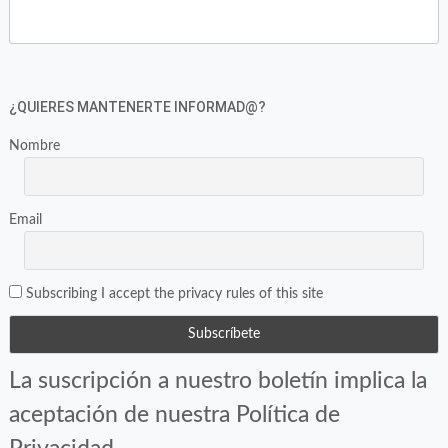
en
en
Twitter
Facebook
(Se
(Se
abre
abre
en
en
¿QUIERES MANTENERTE INFORMAD@?
una
una
ventana
ventana
Nombre
nueva)
nueva)
Email
Subscribing I accept the privacy rules of this site
La suscripción a nuestro boletín implica la
aceptación de nuestra Política de