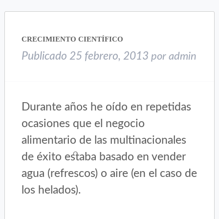
(Se
(Se
abre
abre
en
en
una
una
CRECIMIENTO CIENTÍFICO
ventana
ventana
nueva)
nueva)
Publicado
25 febrero, 2013
por
admin
Durante años he oído en repetidas
ocasiones que el negocio
alimentario de las multinacionales
de éxito estaba basado en vender
agua (refrescos) o aire (en el caso de
los helados).