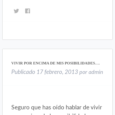
Haz
Haz
clic
clic
para
para
compartir
compartir
en
en
Twitter
Facebook
(Se
(Se
abre
abre
en
en
una
una
VIVIR POR ENCIMA DE MIS POSIBILIDADES….
ventana
ventana
nueva)
nueva)
Publicado
17 febrero, 2013
por
admin
Seguro que has oído hablar de vivir