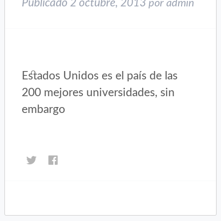
Publicado
2 octubre, 2013
por
admin
Estados Unidos es el país de las
200 mejores universidades, sin
embargo
Haz
Haz
clic
clic
para
para
compartir
compartir
en
en
Twitter
Facebook