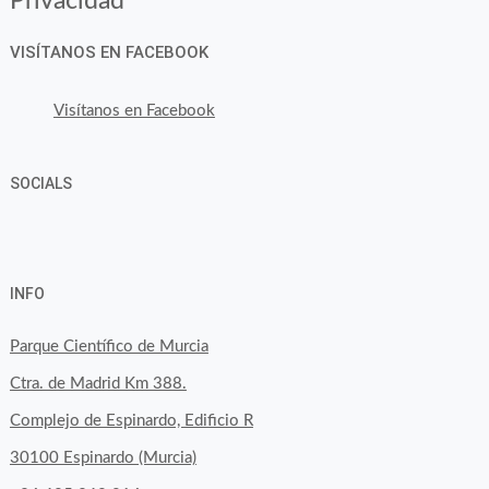
Privacidad
VISÍTANOS EN FACEBOOK
Visítanos en Facebook
SOCIALS
Ver
Ver
Ver
YouTube
Google+
perfil
perfil
perfil
INFO
de
de
de
byfoodtopia
byfoodtopia
byfoodtopia
Parque Científico de Murcia
en
en
en
Ctra. de Madrid Km 388.
Facebook
Twitter
Instagram
Complejo de Espinardo, Edificio R
30100 Espinardo (Murcia)