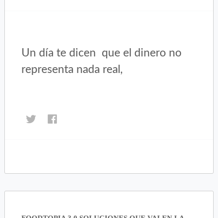
Un día te dicen que el dinero no
representa nada real,
Haz
Haz
clic
clic
para
para
compartir
compartir
en
en
Twitter
Facebook
(Se
(Se
abre
abre
en
en
una
una