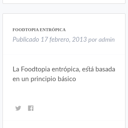
Twitter
Facebook
(Se
(Se
abre
abre
en
en
una
una
FOODTOPIA ENTRÓPICA
ventana
ventana
nueva)
nueva)
Publicado
17 febrero, 2013
por
admin
La Foodtopia entrópica, está basada
en un principio básico
Haz
Haz
clic
clic
para
para
compartir
compartir