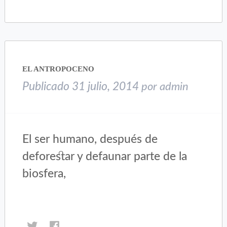
en
en
Twitter
Facebook
(Se
(Se
abre
abre
en
en
una
una
EL ANTROPOCENO
ventana
ventana
nueva)
nueva)
Publicado
31 julio, 2014
por
admin
El ser humano, después de
deforestar y defaunar parte de la
biosfera,
Haz
Haz