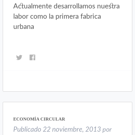
Actualmente desarrollamos nuestra
labor como la primera fabrica
urbana
Haz
Haz
clic
clic
para
para
compartir
compartir
en
en
Twitter
Facebook
(Se
(Se
abre
abre
en
en
una
una
ECONOMÍA CIRCULAR
ventana
ventana
nueva)
nueva)
Publicado
22 noviembre, 2013
por