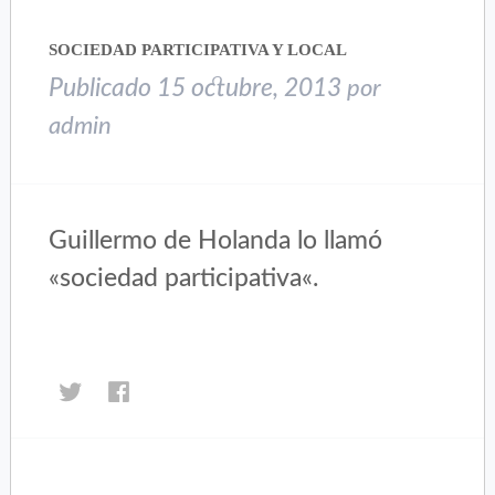
en
en
una
una
SOCIEDAD PARTICIPATIVA Y LOCAL
ventana
ventana
nueva)
nueva)
Publicado
15 octubre, 2013
por
admin
Guillermo de Holanda lo llamó
«sociedad participativa«.
Haz
Haz
clic
clic
para
para
compartir
compartir
en
en