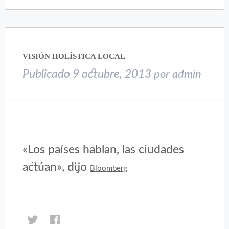
Twitter
Facebook
(Se
(Se
abre
abre
en
en
una
una
VISIÓN HOLÍSTICA LOCAL
ventana
ventana
nueva)
nueva)
Publicado
9 octubre, 2013
por
admin
«Los países hablan, las ciudades
actúan», dijo
Bloomberg
Haz
Haz