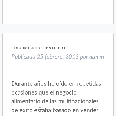
clic
clic
para
para
compartir
compartir
en
en
Twitter
Facebook
(Se
(Se
abre
abre
en
en
una
una
CRECIMIENTO CIENTÍFICO
ventana
ventana
nueva)
nueva)
Publicado
25 febrero, 2013
por
admin
Durante años he oído en repetidas
ocasiones que el negocio
alimentario de las multinacionales
de éxito estaba basado en vender