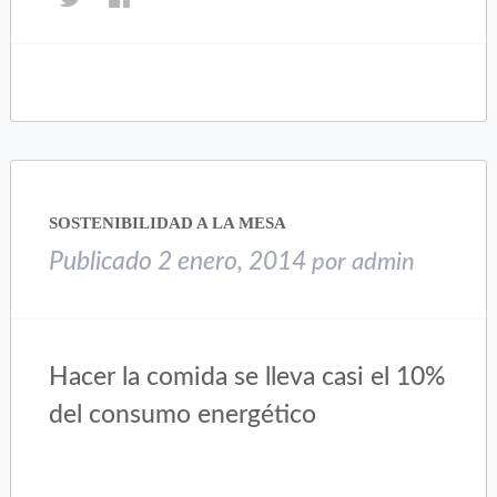
clic
clic
para
para
compartir
compartir
en
en
Twitter
Facebook
(Se
(Se
abre
abre
en
en
una
una
SOSTENIBILIDAD A LA MESA
ventana
ventana
nueva)
nueva)
Publicado
2 enero, 2014
por
admin
Hacer la comida se lleva casi el 10%
del consumo energético