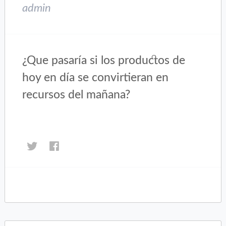
admin
¿Que pasaría si los productos de
hoy en día se convirtieran en
recursos del mañana?
Haz
Haz
clic
clic
para
para
compartir
compartir
en
en
Twitter
Facebook
(Se
(Se
abre
abre