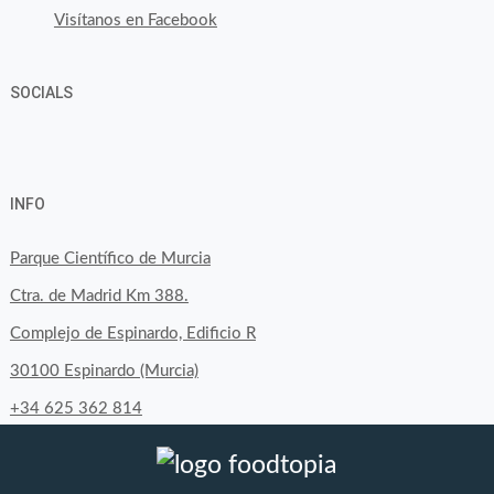
Visítanos en Facebook
SOCIALS
Ver
Ver
Ver
YouTube
Google+
perfil
perfil
perfil
INFO
de
de
de
byfoodtopia
byfoodtopia
byfoodtopia
Parque Científico de Murcia
en
en
en
Ctra. de Madrid Km 388.
Facebook
Twitter
Instagram
Complejo de Espinardo, Edificio R
30100 Espinardo (Murcia)
+34 625 362 814