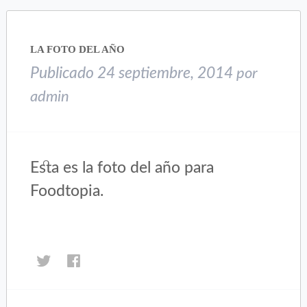
abre
abre
en
en
una
una
LA FOTO DEL AÑO
ventana
ventana
nueva)
nueva)
Publicado
24 septiembre, 2014
por
admin
Esta es la foto del año para
Foodtopia.
Haz
Haz
clic
clic
para
para
compartir
compartir