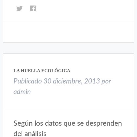
Haz
Haz
clic
clic
para
para
compartir
compartir
en
en
Twitter
Facebook
(Se
(Se
abre
abre
en
en
una
una
LA HUELLA ECOLÓGICA
ventana
ventana
nueva)
nueva)
Publicado
30 diciembre, 2013
por
admin
Según los datos que se desprenden
del análisis