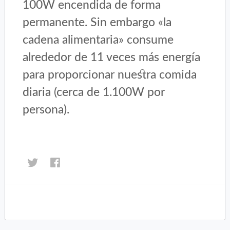
100W encendida de forma
permanente. Sin embargo «la
cadena alimentaria» consume
alrededor de 11 veces más energía
para proporcionar nuestra comida
diaria (cerca de 1.100W por
persona).
Haz
Haz
clic
clic
para
para
compartir
compartir
en
en
Twitter
Facebook
(Se
(Se