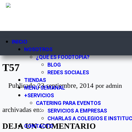
INICIO
NOSOTROS
¿QUÉ ES FOODTOPIA?
BLOG
T57
REDES SOCIALES
TIENDAS
Publicado
23 septiembre, 2014
por
admin
MENÚ SEMANAL
+SERVICIOS
CATERING PARA EVENTOS
archivadas en:
SERVICIOS A EMPRESAS
CHARLAS A COLEGIOS E INSTITU
DEJA UN COMENTARIO
CONTACTO