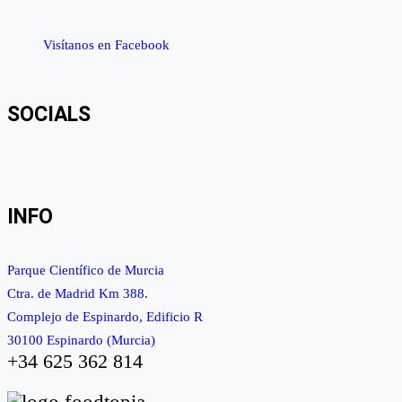
Visítanos en Facebook
SOCIALS
Ver
Ver
Ver
YouTube
Google+
perfil
perfil
perfil
de
de
de
INFO
byfoodtopia
byfoodtopia
byfoodtopia
en
en
en
Parque Científico de Murcia
Facebook
Twitter
Instagram
Ctra. de Madrid Km 388.
Complejo de Espinardo, Edificio R
30100 Espinardo (Murcia)
+34 625 362 814