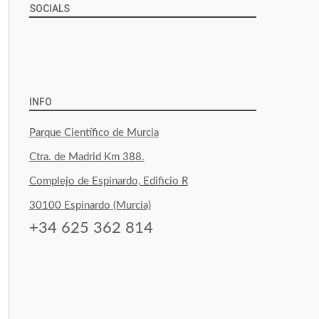
SOCIALS
Ver
Ver
Ver
YouTube
Google+
perfil
perfil
perfil
de
de
de
INFO
byfoodtopia
byfoodtopia
byfoodtopia
Parque Científico de Murcia
en
en
en
Ctra. de Madrid Km 388.
Facebook
Twitter
Instagram
Complejo de Espinardo, Edificio R
30100 Espinardo (Murcia)
+34 625 362 814