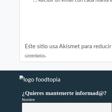
Recibir un email con cada nueva 
Este sitio usa Akismet para reduci
.
comentarios
¿Quieres mantenerte informad@?
Nombre