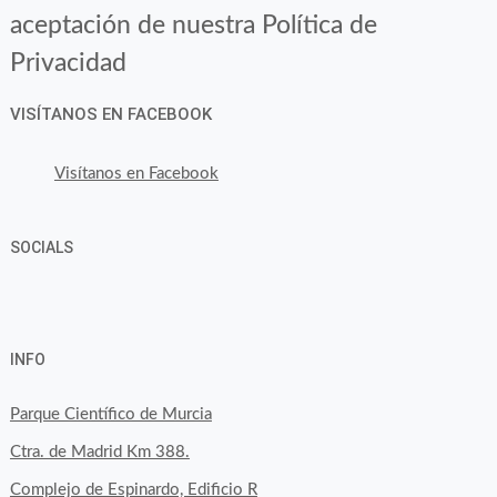
aceptación de nuestra Política de
Privacidad
VISÍTANOS EN FACEBOOK
Visítanos en Facebook
SOCIALS
Ver
Ver
Ver
YouTube
Google+
perfil
perfil
perfil
INFO
de
de
de
byfoodtopia
byfoodtopia
byfoodtopia
Parque Científico de Murcia
en
en
en
Ctra. de Madrid Km 388.
Facebook
Twitter
Instagram
Complejo de Espinardo, Edificio R