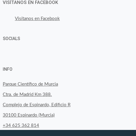
VISÍTANOS EN FACEBOOK
Visítanos en Facebook
SOCIALS
Ver
Ver
Ver
YouTube
Google+
perfil
perfil
perfil
INFO
de
de
de
byfoodtopia
byfoodtopia
byfoodtopia
Parque Científico de Murcia
en
en
en
Ctra. de Madrid Km 388.
Facebook
Twitter
Instagram
Complejo de Espinardo, Edificio R
30100 Espinardo (Murcia)
+34 625 362 814