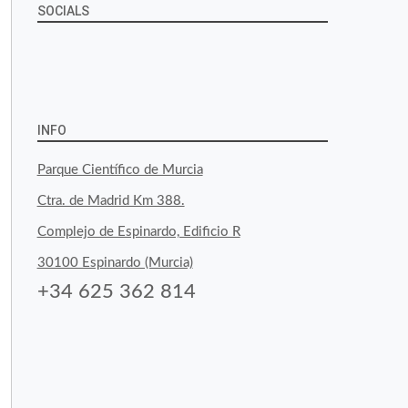
SOCIALS
Ver
Ver
Ver
YouTube
Google+
perfil
perfil
perfil
de
de
de
INFO
byfoodtopia
byfoodtopia
byfoodtopia
Parque Científico de Murcia
en
en
en
Ctra. de Madrid Km 388.
Facebook
Twitter
Instagram
Complejo de Espinardo, Edificio R
30100 Espinardo (Murcia)
+34 625 362 814