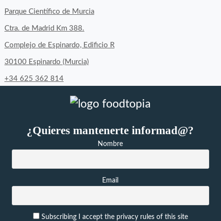
byfoodtopia
byfoodtopia
byfoodtopia
Parque Científico de Murcia
en
en
en
Ctra. de Madrid Km 388.
Facebook
Twitter
Instagram
Complejo de Espinardo, Edificio R
30100 Espinardo (Murcia)
+34 625 362 814
¿Quieres mantenerte informad@?
Nombre
Email
Subscribing I accept the privacy rules of this site