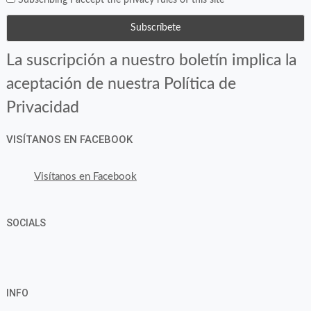
La suscripción a nuestro boletín implica la
aceptación de nuestra Política de
Privacidad
VISÍTANOS EN FACEBOOK
Visítanos en Facebook
SOCIALS
Ver
Ver
Ver
YouTube
Google+
perfil
perfil
perfil
INFO
de
de
de