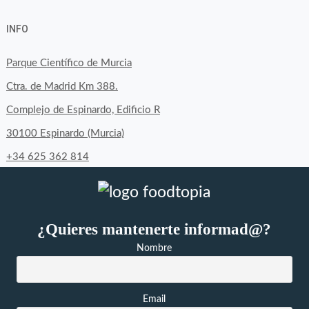
perfil
perfil
perfil
INFO
de
de
de
byfoodtopia
byfoodtopia
byfoodtopia
Parque Científico de Murcia
en
en
en
Ctra. de Madrid Km 388.
Facebook
Twitter
Instagram
Complejo de Espinardo, Edificio R
30100 Espinardo (Murcia)
+34 625 362 814
¿Quieres mantenerte informad@?
Nombre
Email