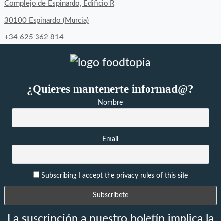
Facebook
Twitter
Instagram
Complejo de Espinardo, Edificio R
30100 Espinardo (Murcia)
+34 625 362 814
¿Quieres mantenerte informad@?
Nombre
Email
Subscribing I accept the privacy rules of this site
La suscripción a nuestro boletín implica la