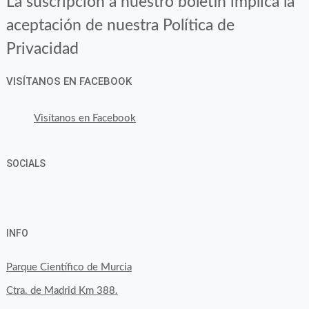
La suscripción a nuestro boletín implica la
aceptación de nuestra Política de
Privacidad
VISÍTANOS EN FACEBOOK
Visítanos en Facebook
SOCIALS
Ver
Ver
Ver
YouTube
Google+
perfil
perfil
perfil
INFO
de
de
de
byfoodtopia
byfoodtopia
byfoodtopia
Parque Científico de Murcia
en
en
en
Ctra. de Madrid Km 388.