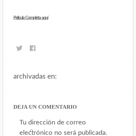
Película Completa aquí
Haz
Haz
clic
clic
para
para
compartir
compartir
en
en
archivadas en:
Inicio
Twitter
Facebook
(Se
(Se
abre
abre
en
en
una
una
DEJA UN COMENTARIO
ventana
ventana
nueva)
nueva)
Tu dirección de correo
electrónico no será publicada.