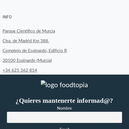
Ver
Ver
Ver
YouTube
Google+
perfil
perfil
perfil
INFO
de
de
de
byfoodtopia
byfoodtopia
byfoodtopia
Parque Científico de Murcia
en
en
en
Ctra. de Madrid Km 388.
Facebook
Twitter
Instagram
Complejo de Espinardo, Edificio R
30100 Espinardo (Murcia)
+34 625 362 814
¿Quieres mantenerte informad@?
Nombre