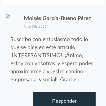
ventana
ventana
nueva)
nueva)
Moisés García-Bueno Pérez
junio 9th, 2013
Suscribo con entusiasmo todo lo
que se dice en este artículo.
¡INTERESANTÍSIMO!. ¡Ánimo,
estoy con vosotros, y espero poder
aproximarme a vuestro camino
empresarial y social!. Gracias
Responder