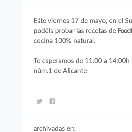
Este viernes 17 de mayo, en el 
podéis probar
las recetas de
Foodt
cocina 100% natural.
Te esperamos de 11:00 a 14:00h d
núm.1 de Alicante
Haz
Haz
clic
clic
para
para
compartir
compartir
en
en
archivadas en:
Inicio