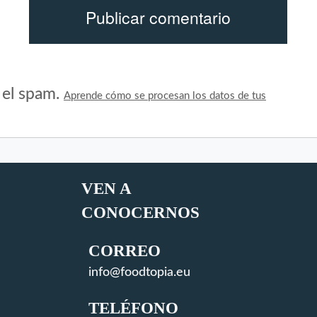
r el spam.
Aprende cómo se procesan los datos de tus
VEN A
CONOCERNOS
CORREO
info@foodtopia.eu
TELÉFONO