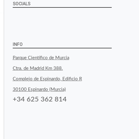
SOCIALS
Ver
Ver
Ver
YouTube
Google+
perfil
perfil
perfil
de
de
de
INFO
byfoodtopia
byfoodtopia
byfoodtopia
Parque Científico de Murcia
en
en
en
Ctra. de Madrid Km 388.
Facebook
Twitter
Instagram
Complejo de Espinardo, Edificio R
30100 Espinardo (Murcia)
+34 625 362 814