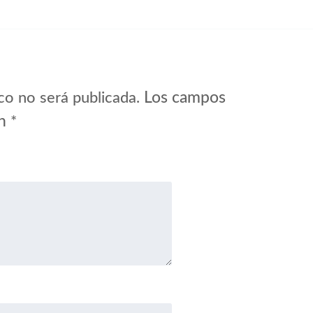
Los campos
co no será publicada.
on
*