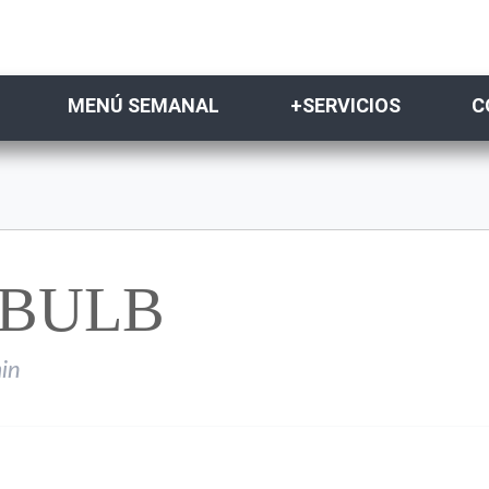
MENÚ SEMANAL
+SERVICIOS
C
TBULB
in