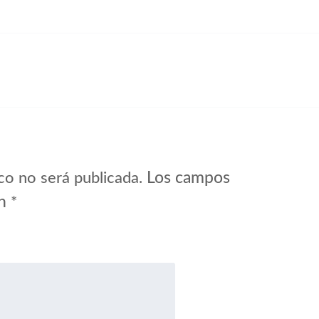
Los campos
co no será publicada.
on
*