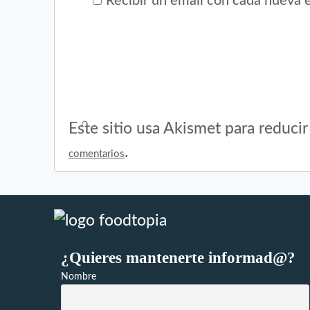
Recibir un email con cada nueva 
Este sitio usa Akismet para reduci
.
comentarios
¿Quieres mantenerte informad@?
Nombre