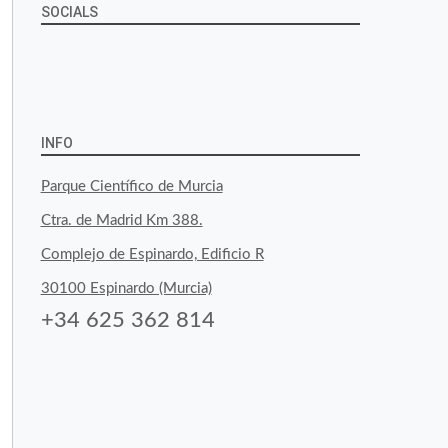
SOCIALS
Ver
Ver
Ver
YouTube
Google+
perfil
perfil
perfil
de
de
de
INFO
byfoodtopia
byfoodtopia
byfoodtopia
Parque Científico de Murcia
en
en
en
Ctra. de Madrid Km 388.
Facebook
Twitter
Instagram
Complejo de Espinardo, Edificio R
30100 Espinardo (Murcia)
+34 625 362 814