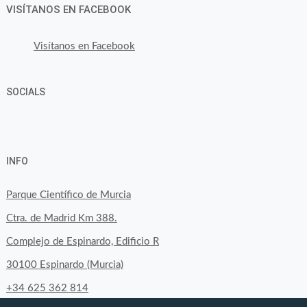
VISÍTANOS EN FACEBOOK
Visítanos en Facebook
SOCIALS
Ver
Ver
Ver
YouTube
Google+
perfil
perfil
perfil
INFO
de
de
de
byfoodtopia
byfoodtopia
byfoodtopia
Parque Científico de Murcia
en
en
en
Ctra. de Madrid Km 388.
Facebook
Twitter
Instagram
Complejo de Espinardo, Edificio R
30100 Espinardo (Murcia)
+34 625 362 814