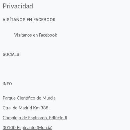
Privacidad
VISÍTANOS EN FACEBOOK
Visítanos en Facebook
SOCIALS
Ver
Ver
Ver
YouTube
Google+
perfil
perfil
perfil
INFO
de
de
de
byfoodtopia
byfoodtopia
byfoodtopia
Parque Científico de Murcia
en
en
en
Ctra. de Madrid Km 388.
Facebook
Twitter
Instagram
Complejo de Espinardo, Edificio R
30100 Espinardo (Murcia)