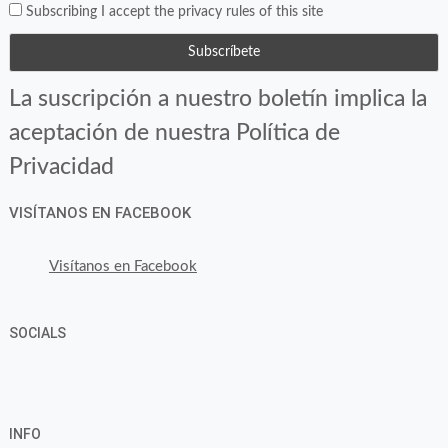
Subscribing I accept the privacy rules of this site
La suscripción a nuestro boletín implica la
aceptación de nuestra Política de
Privacidad
VISÍTANOS EN FACEBOOK
Visítanos en Facebook
SOCIALS
Ver
Ver
Ver
YouTube
Google+
perfil
perfil
perfil
INFO