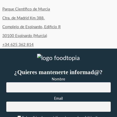
de
de
de
byfoodtopia
byfoodtopia
byfoodtopia
Parque Científico de Murcia
en
en
en
Ctra. de Madrid Km 388.
Facebook
Twitter
Instagram
Complejo de Espinardo, Edificio R
30100 Espinardo (Murcia)
+34 625 362 814
¿Quieres mantenerte informad@?
Nombre
Email