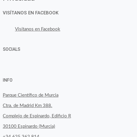
VISÍTANOS EN FACEBOOK
Visítanos en Facebook
SOCIALS
Ver
Ver
Ver
YouTube
Google+
perfil
perfil
perfil
INFO
de
de
de
byfoodtopia
byfoodtopia
byfoodtopia
Parque Científico de Murcia
en
en
en
Ctra. de Madrid Km 388.
Facebook
Twitter
Instagram
Complejo de Espinardo, Edificio R
30100 Espinardo (Murcia)
+34 625 362 814