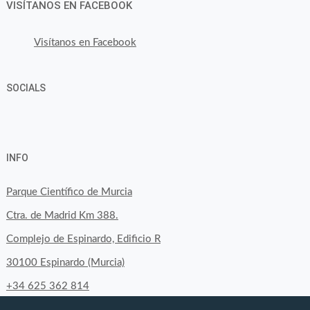
VISÍTANOS EN FACEBOOK
Visítanos en Facebook
SOCIALS
Ver
Ver
Ver
YouTube
Google+
perfil
perfil
perfil
INFO
de
de
de
byfoodtopia
byfoodtopia
byfoodtopia
Parque Científico de Murcia
en
en
en
Ctra. de Madrid Km 388.
Facebook
Twitter
Instagram
Complejo de Espinardo, Edificio R
30100 Espinardo (Murcia)
+34 625 362 814