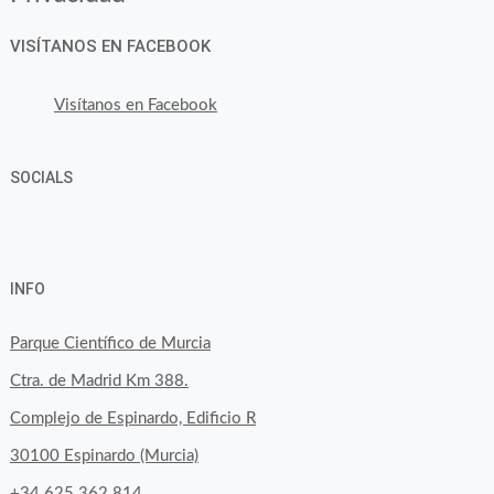
VISÍTANOS EN FACEBOOK
Visítanos en Facebook
SOCIALS
Ver
Ver
Ver
YouTube
Google+
perfil
perfil
perfil
INFO
de
de
de
byfoodtopia
byfoodtopia
byfoodtopia
Parque Científico de Murcia
en
en
en
Ctra. de Madrid Km 388.
Facebook
Twitter
Instagram
Complejo de Espinardo, Edificio R
30100 Espinardo (Murcia)
+34 625 362 814