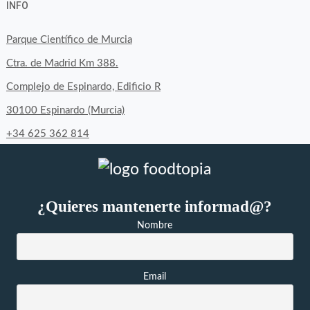
INFO
de
de
de
byfoodtopia
byfoodtopia
byfoodtopia
Parque Científico de Murcia
en
en
en
Ctra. de Madrid Km 388.
Facebook
Twitter
Instagram
Complejo de Espinardo, Edificio R
30100 Espinardo (Murcia)
+34 625 362 814
¿Quieres mantenerte informad@?
Nombre
Email