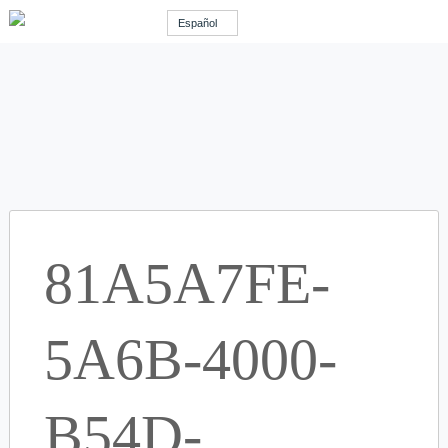
Español
81A5A7FE-
5A6B-4000-
B54D-