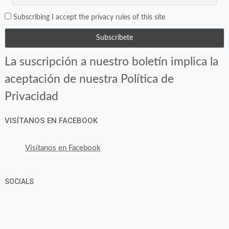
Subscribing I accept the privacy rules of this site
La suscripción a nuestro boletín implica la
aceptación de nuestra Política de
Privacidad
VISÍTANOS EN FACEBOOK
Visítanos en Facebook
SOCIALS
Ver
Ver
Ver
YouTube
Google+
perfil
perfil
perfil