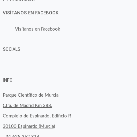
VISÍTANOS EN FACEBOOK
Visítanos en Facebook
SOCIALS
Ver
Ver
Ver
YouTube
Google+
perfil
perfil
perfil
INFO
de
de
de
byfoodtopia
byfoodtopia
byfoodtopia
Parque Científico de Murcia
en
en
en
Ctra. de Madrid Km 388.
Facebook
Twitter
Instagram
Complejo de Espinardo, Edificio R
30100 Espinardo (Murcia)
+34 625 362 814