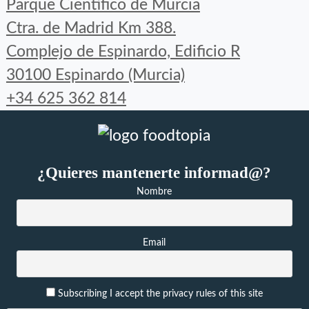
Parque Científico de Murcia
byfoodtopia
byfoodtopia
byfoodtopia
Ctra. de Madrid Km 388.
en
en
en
Complejo de Espinardo, Edificio R
Facebook
Twitter
Instagram
30100 Espinardo (Murcia)
+34 625 362 814
¿Quieres mantenerte informad@?
Nombre
Email
Subscribing I accept the privacy rules of this site