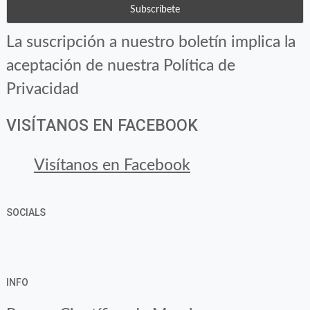
La suscripción a nuestro boletín implica la
aceptación de nuestra Política de
Privacidad
VISÍTANOS EN FACEBOOK
Visítanos en Facebook
SOCIALS
Ver
Ver
Ver
YouTube
Google+
perfil
perfil
perfil
INFO
de
de
de