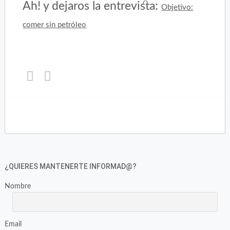
Ah! y dejaros la entrevista:
Objetivo:
comer sin petróleo
Haz
Haz
clic
clic
para
para
compartir
compartir
en
en
Twitter
Facebook
(Se
(Se
abre
abre
en
en
¿QUIERES MANTENERTE INFORMAD@?
una
una
ventana
ventana
Nombre
nueva)
nueva)
Email