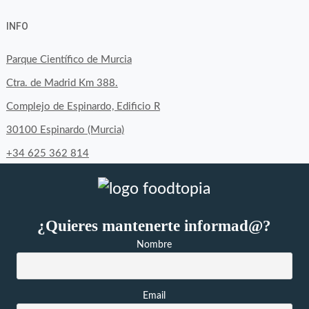
perfil
perfil
perfil
INFO
de
de
de
byfoodtopia
byfoodtopia
byfoodtopia
Parque Científico de Murcia
en
en
en
Ctra. de Madrid Km 388.
Facebook
Twitter
Instagram
Complejo de Espinardo, Edificio R
30100 Espinardo (Murcia)
+34 625 362 814
¿Quieres mantenerte informad@?
Nombre
Email