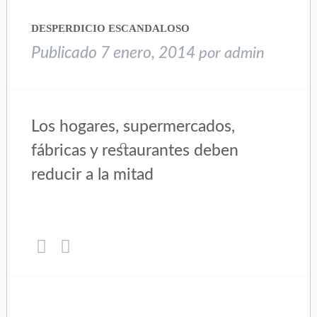
en
en
una
una
DESPERDICIO ESCANDALOSO
ventana
ventana
nueva)
nueva)
Publicado
7 enero, 2014
por
admin
Los hogares, supermercados,
fábricas y restaurantes deben
reducir a la mitad
Haz
Haz
clic
clic
para
para
compartir
compartir
en
en