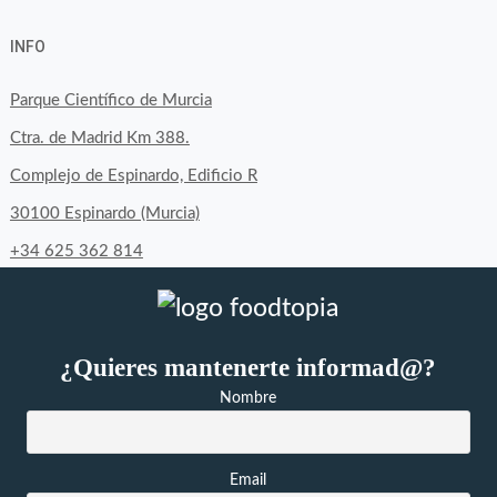
perfil
perfil
perfil
INFO
de
de
de
byfoodtopia
byfoodtopia
byfoodtopia
Parque Científico de Murcia
en
en
en
Ctra. de Madrid Km 388.
Facebook
Twitter
Instagram
Complejo de Espinardo, Edificio R
30100 Espinardo (Murcia)
+34 625 362 814
¿Quieres mantenerte informad@?
Nombre
Email