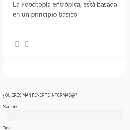
La Foodtopia entrópica, está basada
en un principio básico
Haz
Haz
clic
clic
para
para
compartir
compartir
en
en
Twitter
Facebook
(Se
(Se
abre
abre
en
en
¿QUIERES MANTENERTE INFORMAD@?
una
una
ventana
ventana
Nombre
nueva)
nueva)
Email