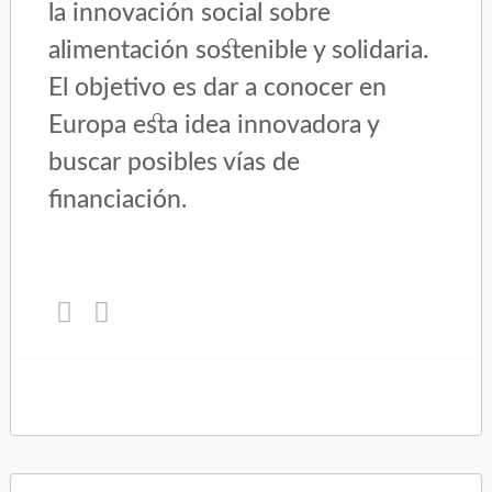
la innovación social sobre
alimentación sostenible y solidaria.
El objetivo es dar a conocer en
Europa esta idea innovadora y
buscar posibles vías de
financiación.
Haz
Haz
clic
clic
para
para
compartir
compartir
en
en
Twitter
Facebook
(Se
(Se
abre
abre