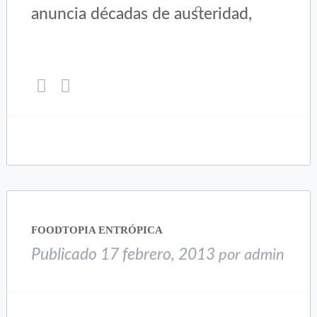
anuncia décadas de austeridad,
Haz
Haz
clic
clic
para
para
compartir
compartir
en
en
Twitter
Facebook
(Se
(Se
abre
abre
en
en
una
una
FOODTOPIA ENTRÓPICA
ventana
ventana
nueva)
nueva)
Publicado
17 febrero, 2013
por
admin