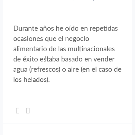
Durante años he oído en repetidas
ocasiones que el negocio
alimentario de las multinacionales
de éxito estaba basado en vender
agua (refrescos) o aire (en el caso de
los helados).
Haz
Haz
clic
clic
para
para
compartir
compartir