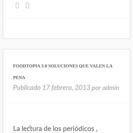
Haz
Haz
clic
clic
para
para
compartir
compartir
en
en
Twitter
Facebook
(Se
(Se
abre
abre
en
en
una
una
FOODTOPIA 3.0 SOLUCIONES QUE VALEN LA
ventana
ventana
nueva)
nueva)
PENA
Publicado
17 febrero, 2013
por
admin
La lectura de los periódicos ,