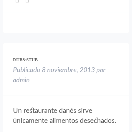
clic
clic
para
para
compartir
compartir
en
en
Twitter
Facebook
(Se
(Se
abre
abre
en
en
una
una
RUB&STUB
ventana
ventana
nueva)
nueva)
Publicado
8 noviembre, 2013
por
admin
Un restaurante danés sirve
únicamente alimentos desechados.