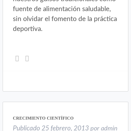
fuente de alimentación saludable,
sin olvidar el fomento de la práctica
deportiva.
Haz
Haz
clic
clic
para
para
compartir
compartir
en
en
Twitter
Facebook
(Se
(Se
abre
abre
en
en
una
una
CRECIMIENTO CIENTÍFICO
ventana
ventana
nueva)
nueva)
Publicado
25 febrero, 2013
por
admin