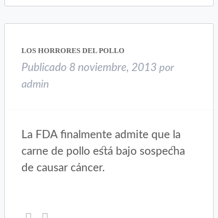
Twitter
Facebook
(Se
(Se
abre
abre
en
en
una
una
LOS HORRORES DEL POLLO
ventana
ventana
nueva)
nueva)
Publicado
8 noviembre, 2013
por
admin
La FDA finalmente admite que la
carne de pollo está bajo sospecha
de causar cáncer.
Haz
Haz