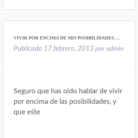
en
en
Twitter
Facebook
(Se
(Se
abre
abre
en
en
una
una
VIVIR POR ENCIMA DE MIS POSIBILIDADES….
ventana
ventana
nueva)
nueva)
Publicado
17 febrero, 2013
por
admin
Seguro que has oído hablar de vivir
por encima de las posibilidades, y
que este