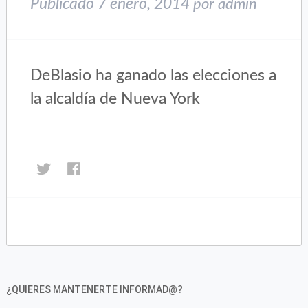
Publicado
7 enero, 2014
por
admin
DeBlasio ha ganado las elecciones a
la alcaldía de Nueva York
Haz
Haz
clic
clic
para
para
compartir
compartir
en
en
Twitter
Facebook
(Se
(Se
abre
abre
en
en
¿QUIERES MANTENERTE INFORMAD@?
una
una