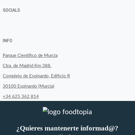
SOCIALS
Ver
Ver
Ver
YouTube
Google+
perfil
perfil
perfil
INFO
de
de
de
byfoodtopia
byfoodtopia
byfoodtopia
Parque Científico de Murcia
en
en
en
Ctra. de Madrid Km 388.
Facebook
Twitter
Instagram
Complejo de Espinardo, Edificio R
30100 Espinardo (Murcia)
+34 625 362 814
¿Quieres mantenerte informad@?