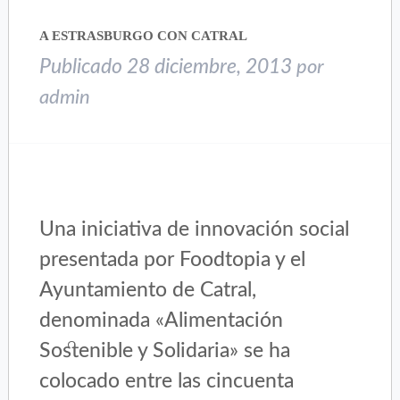
en
en
una
una
A ESTRASBURGO CON CATRAL
ventana
ventana
nueva)
nueva)
Publicado
28 diciembre, 2013
por
admin
Una iniciativa de innovación social
presentada por Foodtopia y el
Ayuntamiento de Catral,
denominada «Alimentación
Sostenible y Solidaria» se ha
colocado entre las cincuenta