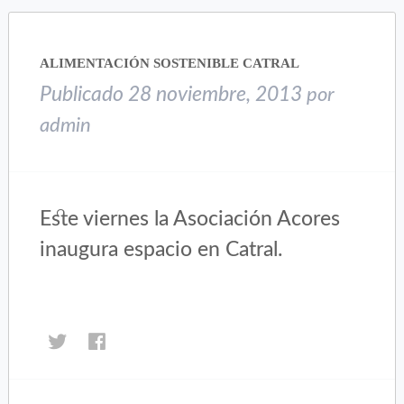
abre
abre
en
en
una
una
ALIMENTACIÓN SOSTENIBLE CATRAL
ventana
ventana
nueva)
nueva)
Publicado
28 noviembre, 2013
por
admin
Este viernes la Asociación Acores
inaugura espacio en Catral.
Haz
Haz
clic
clic
para
para
compartir
compartir