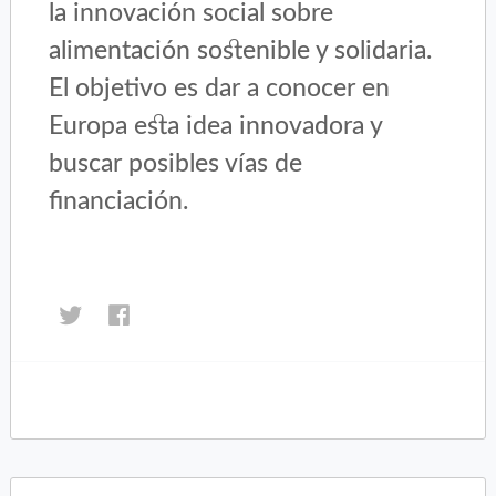
la innovación social sobre
alimentación sostenible y solidaria.
El objetivo es dar a conocer en
Europa esta idea innovadora y
buscar posibles vías de
financiación.
Haz
Haz
clic
clic
para
para
compartir
compartir
en
en
Twitter
Facebook
(Se
(Se
abre
abre