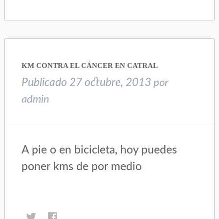
en
en
Twitter
Facebook
(Se
(Se
abre
abre
en
en
una
una
KM CONTRA EL CÁNCER EN CATRAL
ventana
ventana
nueva)
nueva)
Publicado
27 octubre, 2013
por
admin
A pie o en bicicleta, hoy puedes
poner kms de por medio
Haz
Haz