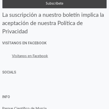
La suscripción a nuestro boletín implica la
aceptación de nuestra Política de
Privacidad
VISÍTANOS EN FACEBOOK
Visítanos en Facebook
SOCIALS
Ver
Ver
Ver
YouTube
Google+
perfil
perfil
perfil
INFO
de
de
de
byfoodtopia
byfoodtopia
byfoodtopia
Parque Científico de Murcia