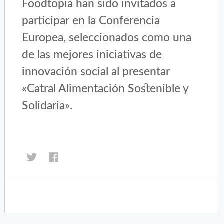
Foodtopia han sido invitados a
participar en la Conferencia
Europea, seleccionados como una
de las mejores iniciativas de
innovación social al presentar
«Catral Alimentación Sostenible y
Solidaria».
Haz
Haz
clic
clic
para
para
compartir
compartir
en
en
Twitter
Facebook
(Se
(Se