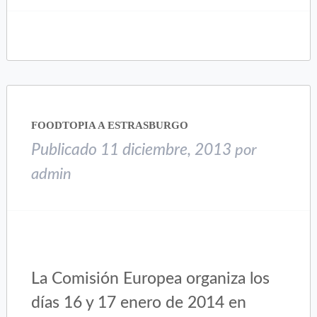
para
para
compartir
compartir
en
en
Twitter
Facebook
(Se
(Se
abre
abre
en
en
una
una
FOODTOPIA A ESTRASBURGO
ventana
ventana
nueva)
nueva)
Publicado
11 diciembre, 2013
por
admin
La Comisión Europea organiza los
días 16 y 17 enero de 2014 en