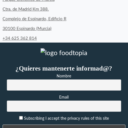
en
en
en
Ctra. de Madrid Km 388.
Facebook
Twitter
Instagram
Complejo de Espinardo, Edificio R
30100 Espinardo (Murcia)
+34 625 362 814
¿Quieres mantenerte informad@?
Nombre
Email
Subscribing I accept the privacy rules of this site