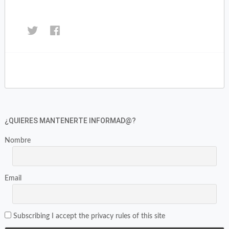
Haz
Haz
clic
clic
para
para
compartir
compartir
en
en
Twitter
Facebook
(Se
(Se
abre
abre
en
en
¿QUIERES MANTENERTE INFORMAD@?
una
una
ventana
ventana
Nombre
nueva)
nueva)
Email
Subscribing I accept the privacy rules of this site