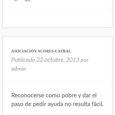
clic
clic
para
para
compartir
compartir
en
en
Twitter
Facebook
(Se
(Se
abre
abre
en
en
una
una
ASOCIACIÓN ACORES-CATRAL
ventana
ventana
nueva)
nueva)
Publicado
22 octubre, 2013
por
admin
Reconocerse como pobre y dar el
paso de pedir ayuda no resulta fácil.