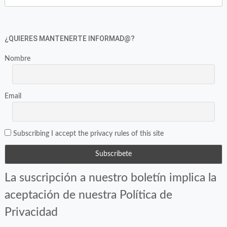
Twitter
Facebook
(Se
(Se
abre
abre
en
en
¿QUIERES MANTENERTE INFORMAD@?
una
una
Nombre
ventana
ventana
nueva)
nueva)
Email
Subscribing I accept the privacy rules of this site
La suscripción a nuestro boletín implica la
aceptación de nuestra Política de
Privacidad