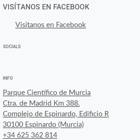
VISÍTANOS EN FACEBOOK
Visítanos en Facebook
SOCIALS
Ver
Ver
Ver
YouTube
Google+
perfil
perfil
perfil
INFO
de
de
de
Parque Científico de Murcia
byfoodtopia
byfoodtopia
byfoodtopia
Ctra. de Madrid Km 388.
en
en
en
Complejo de Espinardo, Edificio R
Facebook
Twitter
Instagram
30100 Espinardo (Murcia)
+34 625 362 814