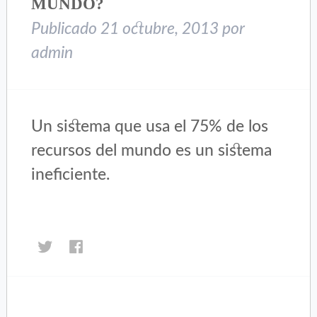
MUNDO?
Publicado
21 octubre, 2013
por
admin
Un sistema que usa el 75% de los
recursos del mundo es un sistema
ineficiente.
Haz
Haz
clic
clic
para
para
compartir
compartir
en
en