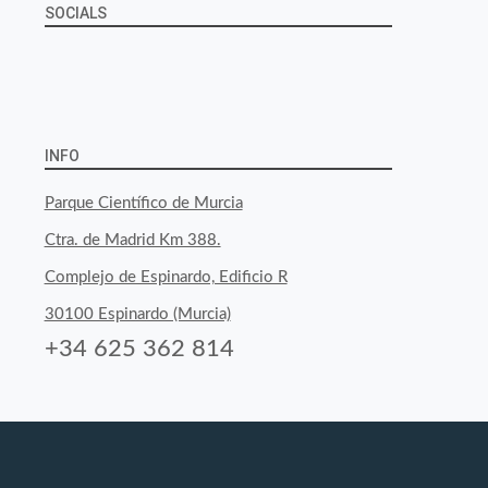
SOCIALS
Ver
Ver
Ver
YouTube
Google+
perfil
perfil
perfil
de
de
de
INFO
byfoodtopia
byfoodtopia
byfoodtopia
Parque Científico de Murcia
en
en
en
Ctra. de Madrid Km 388.
Facebook
Twitter
Instagram
Complejo de Espinardo, Edificio R
30100 Espinardo (Murcia)
+34 625 362 814